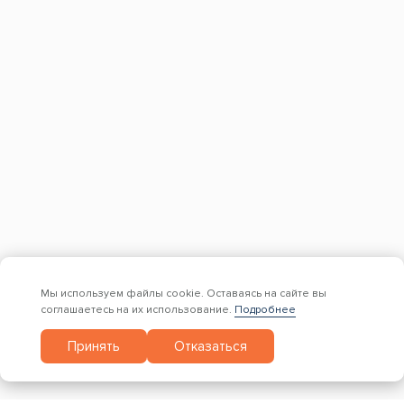
КОНТАКТЫ
+7 (499) 755-98-41
Заказать обратный звонок
Адрес склада и офиса:
Москва, Новомосковский административный
округ, район Коммунарка, улица Адмирала
Корнилова, 88, корп. 8
с 9:00 до 18:00,
без перерывов и выходных
Мы используем файлы cookie. Оставаясь на сайте вы
соглашаетесь на их использование.
Подробнее
© 1997 — 2026. Евро Строй Дом. Качественное дерево –
Принять
Отказаться
качественное строительство! Все права защищены.
Вся представленная на сайте информация, касающаяся