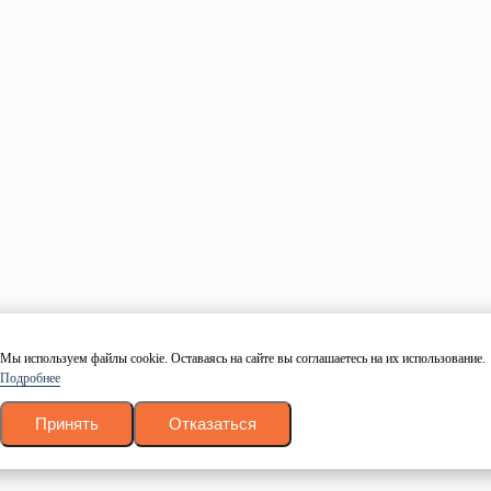
Доска
Брус
Брусок
Блок-хаус
Вагонка
Имитация бруса
Фанера
OSB
Мебельный щит
Крепеж
Информация
О компании
Контакты
Прайс-лист
Оплата
Доставка
Мы используем файлы cookie. Оставаясь на сайте вы соглашаетесь на их использование.
Блог
Подробнее
Политика конфиденциальности
Согласие на обработку персональных данных
Принять
Отказаться
Контакты
+7 (499) 755-98-41