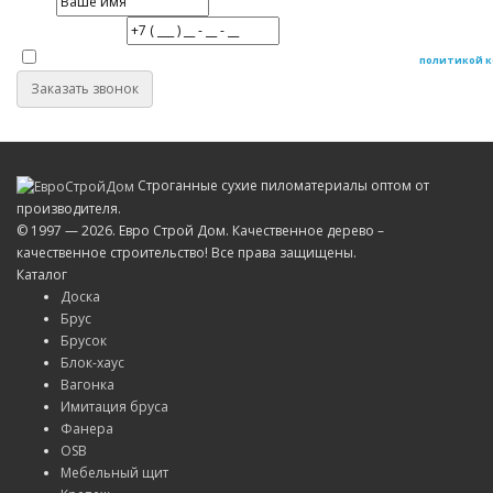
Имя
Номер телефона
Даю согласие на обработку персональных данных в соответствие с
политикой 
Заказать звонок
Строганные сухие пиломатериалы оптом от
производителя.
© 1997 — 2026. Евро Строй Дом. Качественное дерево –
качественное строительство! Все права защищены.
Каталог
Доска
Брус
Брусок
Блок-хаус
Вагонка
Имитация бруса
Фанера
OSB
Мебельный щит