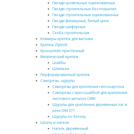
Гвозди кровельные оцинкованные
Гвозди строительные без покрытия
Гвозди строительные оцинкованные
Гвозди финишные, белый цинк
Гвозди шиферные
Скоба строительная
Клямеры крепеж для вагонки
Крепеж Zipbolt
Кронштейн пристенный
Метрический крепёж
Шайбы
Шпильки
Перфорированный крепеж
Саморезы, шурупы
Саморезы для крепления гипсокартона
Саморезы с прессшайбой для крепления
листового металла СММ
Шурупы для крепления деревянных лаг и
реек DIN 571
Шурупы по бетону
Шкаты и нагели
Нагель деревянный