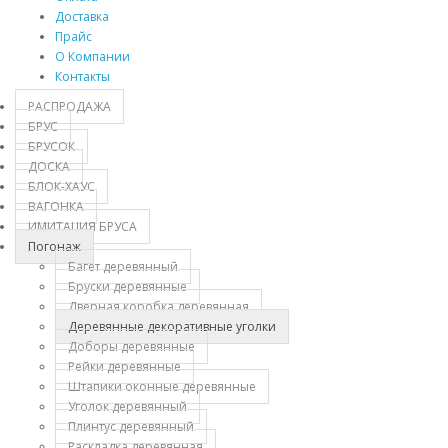
Доставка
Прайс
О Компании
Контакты
РАСПРОДАЖА
БРУС
БРУСОК
ДОСКА
БЛОК-ХАУС
ВАГОНКА
ИМИТАЦИЯ БРУСА
Погонаж
Багет деревянный
Бруски деревянные
Дверная коробка деревянная
Деревянные декоративные уголки
Доборы деревянные
Рейки деревянные
Штапики оконные деревянные
Уголок деревянный
Плинтус деревянный
Раскладка деревянная