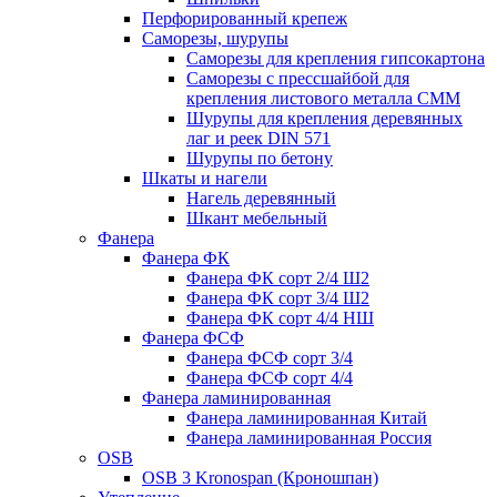
Перфорированный крепеж
Саморезы, шурупы
Саморезы для крепления гипсокартона
Саморезы с прессшайбой для
крепления листового металла СММ
Шурупы для крепления деревянных
лаг и реек DIN 571
Шурупы по бетону
Шкаты и нагели
Нагель деревянный
Шкант мебельный
Фанера
Фанера ФК
Фанера ФК сорт 2/4 Ш2
Фанера ФК сорт 3/4 Ш2
Фанера ФК сорт 4/4 НШ
Фанера ФСФ
Фанера ФСФ сорт 3/4
Фанера ФСФ сорт 4/4
Фанера ламинированная
Фанера ламинированная Китай
Фанера ламинированная Россия
OSB
OSB 3 Kronospan (Кроношпан)