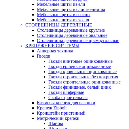
Мебельные щиты из ели
Мебельные щиты из лиственницы
Мебельные щиты из сосны
Мебельные щиты из ясеня
СТОЛЕШНИЦЫ ДЕРЕВЯННЫЕ
Столешницы деревянные круглые
Столешницы деревянные овальные
Столешницы деревянные прямоугольные
КРЕПЕЖНЫЕ СИСТЕМЫ
Анкерная техника
Гвозди
Гвозди винтовые оцинкованные
Гвозди ершёные оцинкованные
Гвозди кровельные оцинкованные
Гвозди строительные без покрытия
Гвозди строительные оцинкованные
Гвозди финишные, белый цинк
Гвозди шиферные
Скоба строительная
Клямеры крепеж для вагонки
Крепеж Zipbolt
Кронштейн пристенный
Метрический крепёж
Шайбы
Шпильки