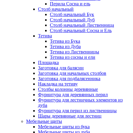
Перила Сосна и ель
Столб начальный
Столб начальный Бук
Столб начальный Дуб
Столб начальный Лиственница
Столб начальный Сосна и Ель
Тетива
Тетива из Бука
Тетива из Дуба
Тетива из Лиственницы
Тетива из сосны и ели
Площадка
Заготовка для балясин
Заготовка для начальных столбов
Заготовка для подбалясенника
Накладка на тетиву
Столбы колонны деревянные
Фурнитура для деревянных перил
Фурнитура для лестничных элементов из
дуба
Фурнитура для перил из лиственницы
Шары деревянные для лестниц
Мебельные щиты
Мебельные щиты из бука
Мебельные щиты из дуба