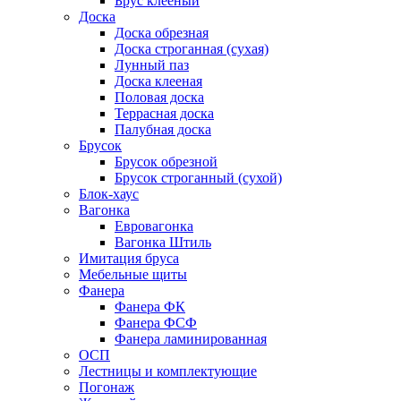
Брус клееный
Доска
Доска обрезная
Доска строганная (сухая)
Лунный паз
Доска клееная
Половая доска
Террасная доска
Палубная доска
Брусок
Брусок обрезной
Брусок строганный (сухой)
Блок-хаус
Вагонка
Евровагонка
Вагонка Штиль
Имитация бруса
Мебельные щиты
Фанера
Фанера ФК
Фанера ФСФ
Фанера ламинированная
ОСП
Лестницы и комплектующие
Погонаж