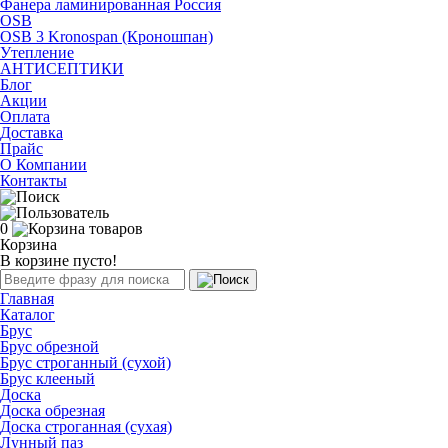
Фанера ламинированная Россия
OSB
OSB 3 Kronospan (Кроношпан)
Утепление
АНТИСЕПТИКИ
Блог
Акции
Оплата
Доставка
Прайс
О Компании
Контакты
0
Корзина
В корзине пусто!
Главная
Каталог
Брус
Брус обрезной
Брус строганный (сухой)
Брус клееный
Доска
Доска обрезная
Доска строганная (сухая)
Лунный паз