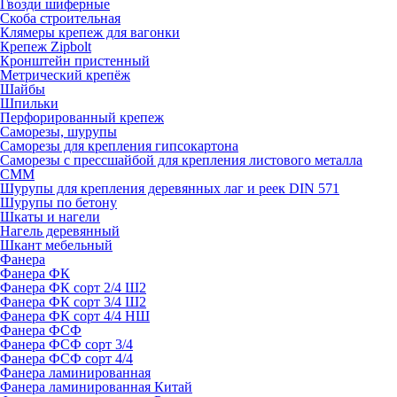
Гвозди шиферные
Скоба строительная
Клямеры крепеж для вагонки
Крепеж Zipbolt
Кронштейн пристенный
Метрический крепёж
Шайбы
Шпильки
Перфорированный крепеж
Саморезы, шурупы
Саморезы для крепления гипсокартона
Саморезы с прессшайбой для крепления листового металла
СММ
Шурупы для крепления деревянных лаг и реек DIN 571
Шурупы по бетону
Шкаты и нагели
Нагель деревянный
Шкант мебельный
Фанера
Фанера ФК
Фанера ФК сорт 2/4 Ш2
Фанера ФК сорт 3/4 Ш2
Фанера ФК сорт 4/4 НШ
Фанера ФСФ
Фанера ФСФ сорт 3/4
Фанера ФСФ сорт 4/4
Фанера ламинированная
Фанера ламинированная Китай