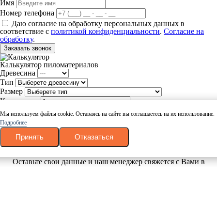
Имя
Номер телефона
Даю согласие на обработку персональных данных в
соответствие с
политикой конфиденциальности
.
Согласие на
обработку
.
Заказать звонок
Калькулятор пиломатериалов
Древесина
Тип
Размер
Количество
Рассчитать
Мы используем файлы cookie. Оставаясь на сайте вы соглашаетесь на их использование.
Подробнее
Ваш товар успешно добавлен в корзину
Принять
Отказаться
Вернуться
Оформить заказ
Заказать в 1 клик
Оставьте свои данные и наш менеджер свяжется с Вами в
течении 10 минут.
Ваше имя
Номер телефона
Даю согласие на обработку персональных данных в