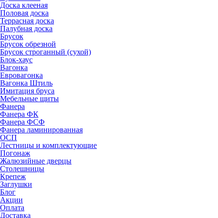
Доска клееная
Половая доска
Террасная доска
Палубная доска
Брусок
Брусок обрезной
Брусок строганный (сухой)
Блок-хаус
Вагонка
Евровагонка
Вагонка Штиль
Имитация бруса
Мебельные щиты
Фанера
Фанера ФК
Фанера ФСФ
Фанера ламинированная
ОСП
Лестницы и комплектующие
Погонаж
Жалюзийные дверцы
Столешницы
Крепеж
Заглушки
Блог
Акции
Оплата
Доставка