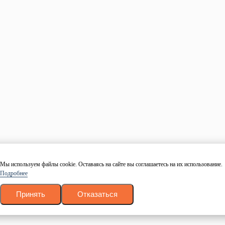
Блог
Политика конфиденциальности
Согласие на обработку персональных данных
Контакты
+7 (499) 755-98-41
Заказать обратный звонок
Адрес склада и офиса:
Москва, Новомосковский административный округ, район
Коммунарка, улица Адмирала Корнилова, 88, корп. 8
с 9:00 до 18:00,
без перерывов и выходных
© 1997 — 2026. Евро Строй Дом. Качественное дерево –
качественное строительство! Все права защищены.
Вся представленная на сайте информация, касающаяся технических
характеристик, наличия на складе, стоимости и вида товаров, носит
Мы используем файлы cookie. Оставаясь на сайте вы соглашаетесь на их использование.
информационный характер и ни при каких условиях не является
Подробнее
публичной офертой, определяемой положениями Статьи 437(2)
Гражданского кодекса РФ.
Личный кабинет
Принять
Отказаться
Логин
Пароль
Даю согласие на обработку персональных данных в