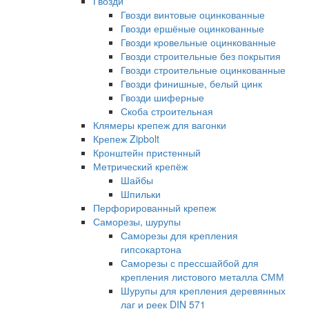
Гвозди
Гвозди винтовые оцинкованные
Гвозди ершёные оцинкованные
Гвозди кровельные оцинкованные
Гвозди строительные без покрытия
Гвозди строительные оцинкованные
Гвозди финишные, белый цинк
Гвозди шиферные
Скоба строительная
Клямеры крепеж для вагонки
Крепеж Zipbolt
Кронштейн пристенный
Метрический крепёж
Шайбы
Шпильки
Перфорированный крепеж
Саморезы, шурупы
Саморезы для крепления
гипсокартона
Саморезы с прессшайбой для
крепления листового металла СММ
Шурупы для крепления деревянных
лаг и реек DIN 571