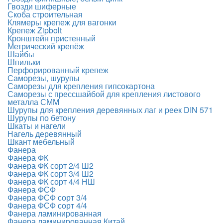
Гвозди шиферные
Скоба строительная
Клямеры крепеж для вагонки
Крепеж Zipbolt
Кронштейн пристенный
Метрический крепёж
Шайбы
Шпильки
Перфорированный крепеж
Саморезы, шурупы
Саморезы для крепления гипсокартона
Саморезы с прессшайбой для крепления листового
металла СММ
Шурупы для крепления деревянных лаг и реек DIN 571
Шурупы по бетону
Шкаты и нагели
Нагель деревянный
Шкант мебельный
Фанера
Фанера ФК
Фанера ФК сорт 2/4 Ш2
Фанера ФК сорт 3/4 Ш2
Фанера ФК сорт 4/4 НШ
Фанера ФСФ
Фанера ФСФ сорт 3/4
Фанера ФСФ сорт 4/4
Фанера ламинированная
Фанера ламинированная Китай