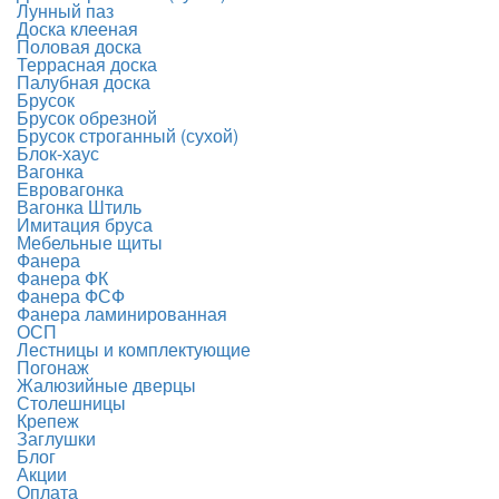
Лунный паз
Доска клееная
Половая доска
Террасная доска
Палубная доска
Брусок
Брусок обрезной
Брусок строганный (сухой)
Блок-хаус
Вагонка
Евровагонка
Вагонка Штиль
Имитация бруса
Мебельные щиты
Фанера
Фанера ФК
Фанера ФСФ
Фанера ламинированная
ОСП
Лестницы и комплектующие
Погонаж
Жалюзийные дверцы
Столешницы
Крепеж
Заглушки
Блог
Акции
Оплата