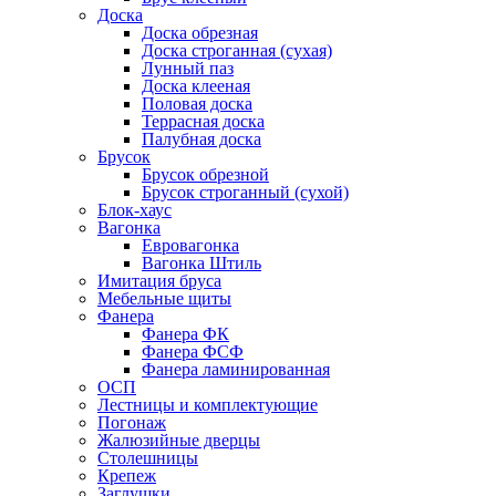
Доска
Доска обрезная
Доска строганная (сухая)
Лунный паз
Доска клееная
Половая доска
Террасная доска
Палубная доска
Брусок
Брусок обрезной
Брусок строганный (сухой)
Блок-хаус
Вагонка
Евровагонка
Вагонка Штиль
Имитация бруса
Мебельные щиты
Фанера
Фанера ФК
Фанера ФСФ
Фанера ламинированная
ОСП
Лестницы и комплектующие
Погонаж
Жалюзийные дверцы
Столешницы
Крепеж
Заглушки