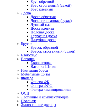
Брус обрезной
Брус строганный (сухой)
Брус клееный
Доска
Доска обрезная
Доска строганная (сухая)
Лунный паз
Доска клееная
Половая доска
Террасная доска
Палубная доска
Брусок
Брусок обрезной
Брусок строганный (сухой)
Блок-хаус
Вагонка
Евровагонка
Вагонка Штиль
Имитация бруса
Мебельные щиты
Фанера
Фанера ФК
Фанера ФСФ
Фанера ламинированная
ОСП
Лестницы и комплектующие
Погонаж
Жалюзийные дверцы