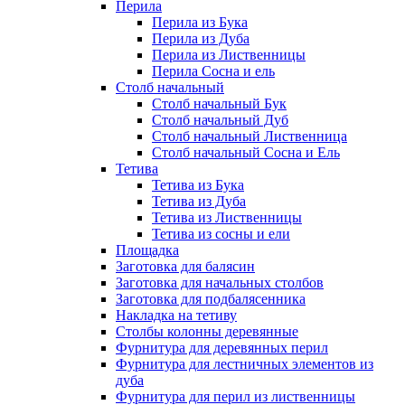
Перила
Перила из Бука
Перила из Дуба
Перила из Лиственницы
Перила Сосна и ель
Столб начальный
Столб начальный Бук
Столб начальный Дуб
Столб начальный Лиственница
Столб начальный Сосна и Ель
Тетива
Тетива из Бука
Тетива из Дуба
Тетива из Лиственницы
Тетива из сосны и ели
Площадка
Заготовка для балясин
Заготовка для начальных столбов
Заготовка для подбалясенника
Накладка на тетиву
Столбы колонны деревянные
Фурнитура для деревянных перил
Фурнитура для лестничных элементов из
дуба
Фурнитура для перил из лиственницы