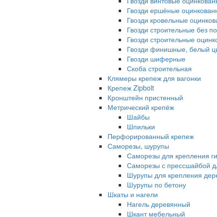
Гвозди винтовые оцинкова
Гвозди ершёные оцинкован
Гвозди кровельные оцинко
Гвозди строительные без п
Гвозди строительные оцин
Гвозди финишные, белый ц
Гвозди шиферные
Скоба строительная
Клямеры крепеж для вагонки
Крепеж Zipbolt
Кронштейн пристенный
Метрический крепёж
Шайбы
Шпильки
Перфорированный крепеж
Саморезы, шурупы
Саморезы для крепления г
Саморезы с прессшайбой д
Шурупы для крепления дере
Шурупы по бетону
Шкаты и нагели
Нагель деревянный
Шкант мебельный