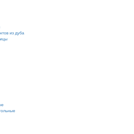
л
нтов из дуба
ницы
ые
гольные