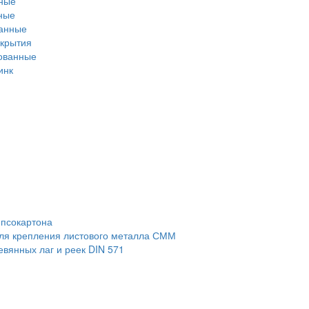
нные
ные
ванные
окрытия
кованные
инк
ипсокартона
ля крепления листового металла СММ
вянных лаг и реек DIN 571