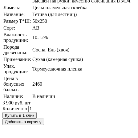
высшей нагрузки; качество склеивания D3/D4.
Ламель:
Цельноламельная склейка
Название:
Тетива (для лестниц)
Размер Т*Ш:
50х250
Сорт:
AB
Влажность
10-12%
продукции:
Порода
Сосна, Ель (хвоя)
древесины:
Примечание:
Сухая (камерная сушка)
Упак.
Термоусадочная пленка
продукции:
Цена в
бонусных
2460
баллах:
Наличие:
В наличии
3 900 руб.
шт
Количество
Купить в 1 клик
Добавить в корзину