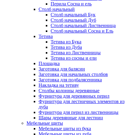
Перила Сосна и ель
Столб начальный
Столб начальный Бук
Столб начальный Дуб
Столб начальный Лиственница
Столб начальный Сосна и Ель
Тетива
Тетива из Бука
Тетива из Дуба
Тетива из Лиственницы
Тетива из сосны и ели
Площадка
Заготовка для балясин
Заготовка для начальных столбов
Заготовка для подбалясенника
Накладка на тетиву
Столбы колонны деревянные
Фурнитура для деревянных перил
Фурнитура для лестничных элементов из
дуба
Фурнитура для перил из лиственницы
Шары деревянные для лестниц
Мебельные щиты
Мебельные щиты из бука
Мебельные щиты из дуба