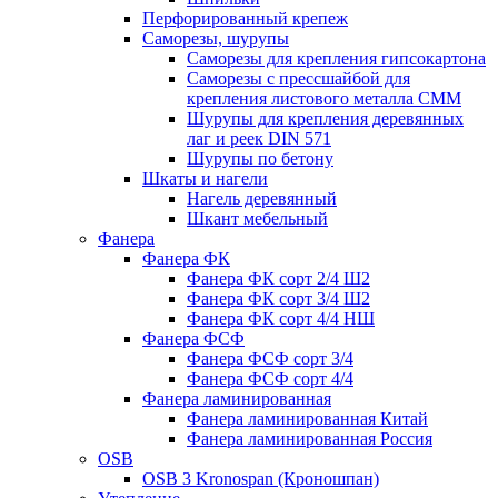
Перфорированный крепеж
Саморезы, шурупы
Саморезы для крепления гипсокартона
Саморезы с прессшайбой для
крепления листового металла СММ
Шурупы для крепления деревянных
лаг и реек DIN 571
Шурупы по бетону
Шкаты и нагели
Нагель деревянный
Шкант мебельный
Фанера
Фанера ФК
Фанера ФК сорт 2/4 Ш2
Фанера ФК сорт 3/4 Ш2
Фанера ФК сорт 4/4 НШ
Фанера ФСФ
Фанера ФСФ сорт 3/4
Фанера ФСФ сорт 4/4
Фанера ламинированная
Фанера ламинированная Китай
Фанера ламинированная Россия
OSB
OSB 3 Kronospan (Кроношпан)