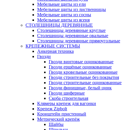
Мебельные щиты из ели
Мебельные щиты из лиственницы
Мебельные щиты из сосны
Мебельные щиты из ясеня
СТОЛЕШНИЦЫ ДЕРЕВЯННЫЕ
Столешницы деревянные круглые
Столешницы деревянные овальные
Столешницы деревянные прямоугольные
КРЕПЕЖНЫЕ СИСТЕМЫ
Анкерная техника
Гвозди
Гвозди винтовые оцинкованные
Гвозди ершёные оцинкованные
Гвозди кровельные оцинкованные
Гвозди строительные без покрытия
Гвозди строительные оцинкованные
Гвозди финишные, белый цинк
Гвозди шиферные
Скоба строительная
Клямеры крепеж для вагонки
Крепеж Zipbolt
Кронштейн пристенный
Метрический крепёж
Шайбы
Шпильки