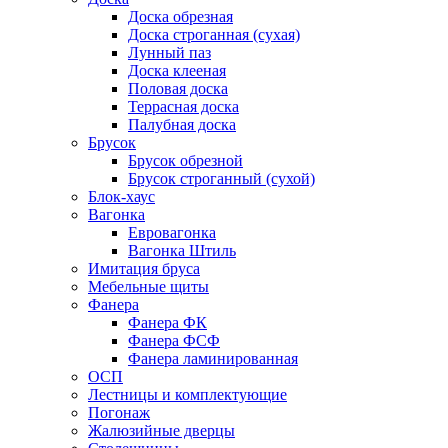
Доска обрезная
Доска строганная (сухая)
Лунный паз
Доска клееная
Половая доска
Террасная доска
Палубная доска
Брусок
Брусок обрезной
Брусок строганный (сухой)
Блок-хаус
Вагонка
Евровагонка
Вагонка Штиль
Имитация бруса
Мебельные щиты
Фанера
Фанера ФК
Фанера ФСФ
Фанера ламинированная
ОСП
Лестницы и комплектующие
Погонаж
Жалюзийные дверцы