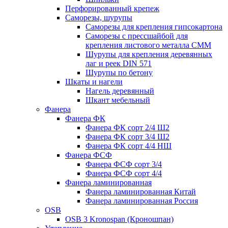
Перфорированный крепеж
Саморезы, шурупы
Саморезы для крепления гипсокартона
Саморезы с прессшайбой для
крепления листового металла СММ
Шурупы для крепления деревянных
лаг и реек DIN 571
Шурупы по бетону
Шкаты и нагели
Нагель деревянный
Шкант мебельный
Фанера
Фанера ФК
Фанера ФК сорт 2/4 Ш2
Фанера ФК сорт 3/4 Ш2
Фанера ФК сорт 4/4 НШ
Фанера ФСФ
Фанера ФСФ сорт 3/4
Фанера ФСФ сорт 4/4
Фанера ламинированная
Фанера ламинированная Китай
Фанера ламинированная Россия
OSB
OSB 3 Kronospan (Кроношпан)