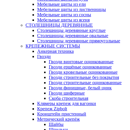
Мебельные щиты из ели
Мебельные щиты из лиственницы
Мебельные щиты из сосны
Мебельные щиты из ясеня
СТОЛЕШНИЦЫ ДЕРЕВЯННЫЕ
Столешницы деревянные круглые
Столешницы деревянные овальные
Столешницы деревянные прямоугольные
КРЕПЕЖНЫЕ СИСТЕМЫ
Анкерная техника
Гвозди
Гвозди винтовые оцинкованные
Гвозди ершёные оцинкованные
Гвозди кровельные оцинкованные
Гвозди строительные без покрытия
Гвозди строительные оцинкованные
Гвозди финишные, белый цинк
Гвозди шиферные
Скоба строительная
Клямеры крепеж для вагонки
Крепеж Zipbolt
Кронштейн пристенный
Метрический крепёж
Шайбы
Шпильки