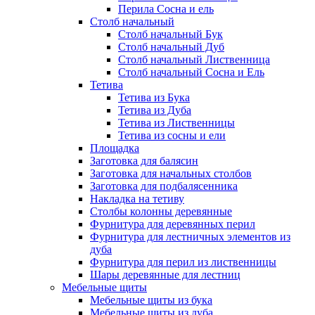
Перила Сосна и ель
Столб начальный
Столб начальный Бук
Столб начальный Дуб
Столб начальный Лиственница
Столб начальный Сосна и Ель
Тетива
Тетива из Бука
Тетива из Дуба
Тетива из Лиственницы
Тетива из сосны и ели
Площадка
Заготовка для балясин
Заготовка для начальных столбов
Заготовка для подбалясенника
Накладка на тетиву
Столбы колонны деревянные
Фурнитура для деревянных перил
Фурнитура для лестничных элементов из
дуба
Фурнитура для перил из лиственницы
Шары деревянные для лестниц
Мебельные щиты
Мебельные щиты из бука
Мебельные щиты из дуба