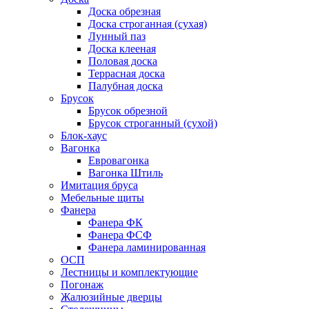
Доска обрезная
Доска строганная (сухая)
Лунный паз
Доска клееная
Половая доска
Террасная доска
Палубная доска
Брусок
Брусок обрезной
Брусок строганный (сухой)
Блок-хаус
Вагонка
Евровагонка
Вагонка Штиль
Имитация бруса
Мебельные щиты
Фанера
Фанера ФК
Фанера ФСФ
Фанера ламинированная
ОСП
Лестницы и комплектующие
Погонаж
Жалюзийные дверцы