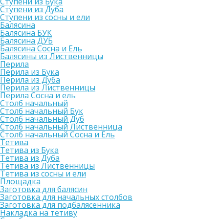
Ступени из Бука
Ступени из Дуба
Ступени из сосны и ели
Балясина
Балясина БУК
Балясина ДУБ
Балясина Сосна и Ель
Балясины из Лиственницы
Перила
Перила из Бука
Перила из Дуба
Перила из Лиственницы
Перила Сосна и ель
Столб начальный
Столб начальный Бук
Столб начальный Дуб
Столб начальный Лиственница
Столб начальный Сосна и Ель
Тетива
Тетива из Бука
Тетива из Дуба
Тетива из Лиственницы
Тетива из сосны и ели
Площадка
Заготовка для балясин
Заготовка для начальных столбов
Заготовка для подбалясенника
Накладка на тетиву