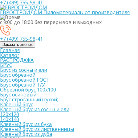
+7 (499) 755-98-41
ЕВРОСТРОЙДОМ
Пиломатериалы от производителя
с 9:00 до 18:00
без перерывов и выходных
+7 (499) 755-98-41
Заказать звонок
Главная
Каталог
РАСПРОДАЖА
БРУС
Брус из сосны и ели
Брус обрезной
Брус обрезной ГОСТ
Брус обрезной Т/У
Обрезной брус 100х100
Брус осиновый
Брус строганный (сухой)
Клееный брус
Клееный брус из сосны и ели
120х120
140х140
Клееный брус из бука
Клееный брус из лиственницы
Клееный брус из дуба