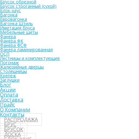
Брусок обрезной
Брусок строганный (сухой)
Блок-хаус
Вагонка
Евровагонка
Вагонка Штиль
Имитация бруса
Мебельные щиты
Фанера
Фанера ФК
Фанера ФСФ
Фанера ламинированная
ОСП
Лестницы и комплектующие
Погонаж
Жалюзийные дверцы
Столешницы
Крепеж
Заглушки
Блог
Акции
Оплата
Доставка
Прайс
О Компании
Контакты
РАСПРОДАЖА
БРУС
БРУСОК
ДОСКА