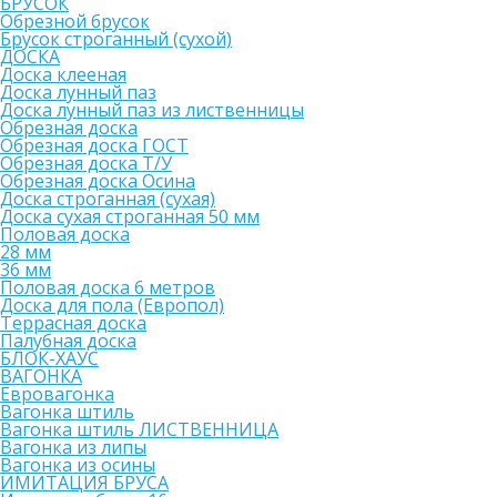
БРУСОК
Обрезной брусок
Брусок строганный (сухой)
ДОСКА
Доска клееная
Доска лунный паз
Доска лунный паз из лиственницы
Обрезная доска
Обрезная доска ГОСТ
Обрезная доска Т/У
Обрезная доска Осина
Доска строганная (сухая)
Доска сухая строганная 50 мм
Половая доска
28 мм
36 мм
Половая доска 6 метров
Доска для пола (Европол)
Террасная доска
Палубная доска
БЛОК-ХАУС
ВАГОНКА
Евровагонка
Вагонка штиль
Вагонка штиль ЛИСТВЕННИЦА
Вагонка из липы
Вагонка из осины
ИМИТАЦИЯ БРУСА