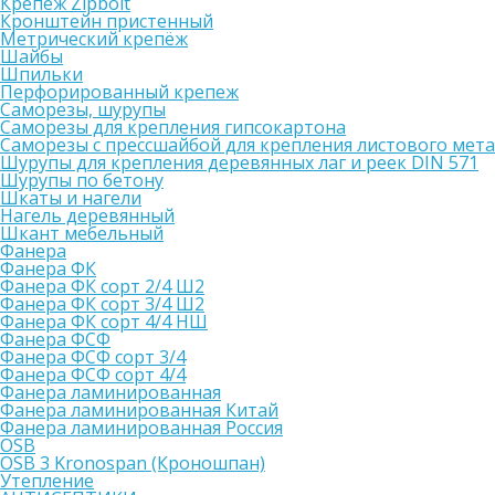
Крепеж Zipbolt
Кронштейн пристенный
Метрический крепёж
Шайбы
Шпильки
Перфорированный крепеж
Саморезы, шурупы
Саморезы для крепления гипсокартона
Саморезы с прессшайбой для крепления листового мет
Шурупы для крепления деревянных лаг и реек DIN 571
Шурупы по бетону
Шкаты и нагели
Нагель деревянный
Шкант мебельный
Фанера
Фанера ФК
Фанера ФК сорт 2/4 Ш2
Фанера ФК сорт 3/4 Ш2
Фанера ФК сорт 4/4 НШ
Фанера ФСФ
Фанера ФСФ сорт 3/4
Фанера ФСФ сорт 4/4
Фанера ламинированная
Фанера ламинированная Китай
Фанера ламинированная Россия
OSB
OSB 3 Kronospan (Кроношпан)
Утепление