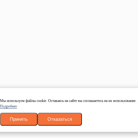
вопросы.
Заказать обратный звонок
Имя
Номер телефона
Даю согласие на обработку персональных данных в
соответствие с
политикой конфиденциальности
.
Согласие
на обработку
.
Заказать звонок
Калькулятор пиломатериалов
Древесина
Тип
Размер
Количество
Рассчитать
Мы используем файлы cookie. Оставаясь на сайте вы соглашаетесь на их использование.
Подробнее
Ваш товар успешно добавлен в корзину
Вернуться
Принять
Отказаться
Оформить заказ
Заказать в 1 клик
Оставьте свои данные и наш менеджер свяжется с Вами в