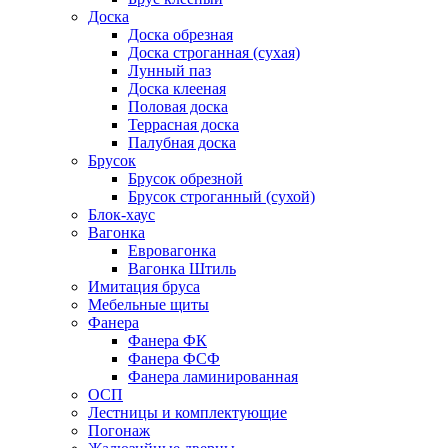
Доска
Доска обрезная
Доска строганная (сухая)
Лунный паз
Доска клееная
Половая доска
Террасная доска
Палубная доска
Брусок
Брусок обрезной
Брусок строганный (сухой)
Блок-хаус
Вагонка
Евровагонка
Вагонка Штиль
Имитация бруса
Мебельные щиты
Фанера
Фанера ФК
Фанера ФСФ
Фанера ламинированная
ОСП
Лестницы и комплектующие
Погонаж