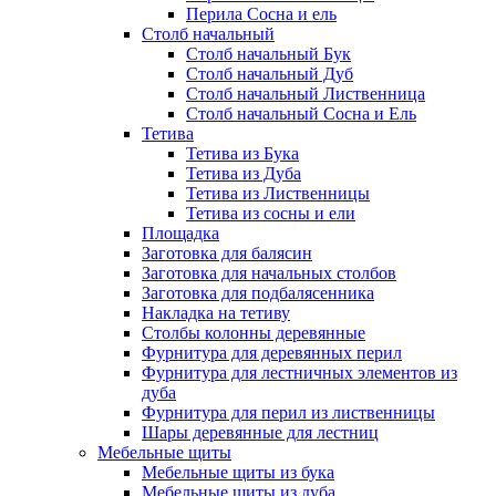
Перила Сосна и ель
Столб начальный
Столб начальный Бук
Столб начальный Дуб
Столб начальный Лиственница
Столб начальный Сосна и Ель
Тетива
Тетива из Бука
Тетива из Дуба
Тетива из Лиственницы
Тетива из сосны и ели
Площадка
Заготовка для балясин
Заготовка для начальных столбов
Заготовка для подбалясенника
Накладка на тетиву
Столбы колонны деревянные
Фурнитура для деревянных перил
Фурнитура для лестничных элементов из
дуба
Фурнитура для перил из лиственницы
Шары деревянные для лестниц
Мебельные щиты
Мебельные щиты из бука
Мебельные щиты из дуба