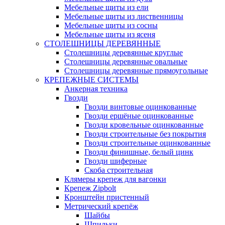
Мебельные щиты из ели
Мебельные щиты из лиственницы
Мебельные щиты из сосны
Мебельные щиты из ясеня
СТОЛЕШНИЦЫ ДЕРЕВЯННЫЕ
Столешницы деревянные круглые
Столешницы деревянные овальные
Столешницы деревянные прямоугольные
КРЕПЕЖНЫЕ СИСТЕМЫ
Анкерная техника
Гвозди
Гвозди винтовые оцинкованные
Гвозди ершёные оцинкованные
Гвозди кровельные оцинкованные
Гвозди строительные без покрытия
Гвозди строительные оцинкованные
Гвозди финишные, белый цинк
Гвозди шиферные
Скоба строительная
Клямеры крепеж для вагонки
Крепеж Zipbolt
Кронштейн пристенный
Метрический крепёж
Шайбы
Шпильки