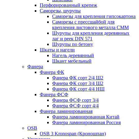
Перфорированный крепеж
Саморезы, шурупы
Саморезы для крепления гипсокартона
Саморезы с прессшайбой для
крепления листового металла СММ
Шурупы для крепления деревянных
лаг и реек DIN 571
Шурупы по бетону
Шкаты и нагели
Нагель деревянный
Шкант мебельный
Фанера
Фанера ФК
Фанера ФК сорт 2/4 Ш2
Фанера ФК сорт 3/4 Ш2
Фанера ФК сорт 4/4 НШ
Фанера ФСФ
Фанера ФСФ сорт 3/4
Фанера ФСФ сорт 4/4
Фанера ламинированная
Фанера ламинированная Китай
Фанера ламинированная Россия
OSB
OSB 3 Kronospan (Кроношпан)