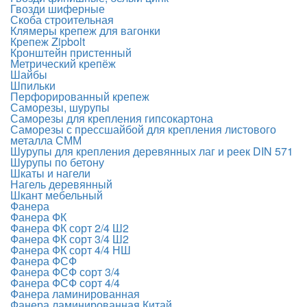
Гвозди шиферные
Скоба строительная
Клямеры крепеж для вагонки
Крепеж Zipbolt
Кронштейн пристенный
Метрический крепёж
Шайбы
Шпильки
Перфорированный крепеж
Саморезы, шурупы
Саморезы для крепления гипсокартона
Саморезы с прессшайбой для крепления листового
металла СММ
Шурупы для крепления деревянных лаг и реек DIN 571
Шурупы по бетону
Шкаты и нагели
Нагель деревянный
Шкант мебельный
Фанера
Фанера ФК
Фанера ФК сорт 2/4 Ш2
Фанера ФК сорт 3/4 Ш2
Фанера ФК сорт 4/4 НШ
Фанера ФСФ
Фанера ФСФ сорт 3/4
Фанера ФСФ сорт 4/4
Фанера ламинированная
Фанера ламинированная Китай