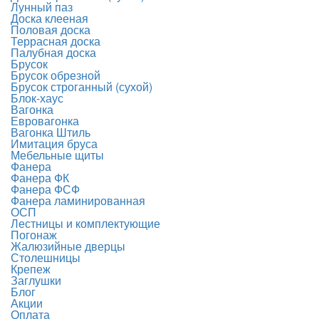
Лунный паз
Доска клееная
Половая доска
Террасная доска
Палубная доска
Брусок
Брусок обрезной
Брусок строганный (сухой)
Блок-хаус
Вагонка
Евровагонка
Вагонка Штиль
Имитация бруса
Мебельные щиты
Фанера
Фанера ФК
Фанера ФСФ
Фанера ламинированная
ОСП
Лестницы и комплектующие
Погонаж
Жалюзийные дверцы
Столешницы
Крепеж
Заглушки
Блог
Акции
Оплата