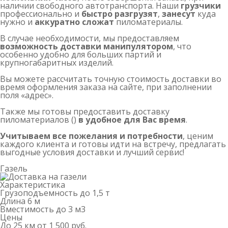
наличии свободного автотранспорта. Наши
грузчики
профессионально и
быстро разгрузят
,
занесут
куда
нужно и
аккуратно сложат
пиломатериалы.
В случае необходимости, мы предоставляем
возможность доставки манипулятором
, что
особенно удобно для больших партий и
крупногабаритных изделий.
Вы можете рассчитать точную стоимость доставки во
время оформления заказа на сайте, при заполнении
поля «адрес».
Также мы готовы предоставить доставку
пиломатериалов ()
в удобное для Вас время
.
Учитываем все пожелания и потребности
, ценим
каждого клиента и готовы идти на встречу, предлагать
выгодные условия доставки и лучший сервис!
Газель
Характеристика
Грузоподъемность
до 1,5 т
Длина
6 м
Вместимость
до 3 м
3
Цены
До 25 км
от 1 500 руб.