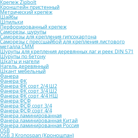
Крепеж Zipbolt
Кронштейн пристенный
Метрический крепёж
Шайбы
Шпильки
Перфорированный крепеж
Саморезы, шурупы
Саморезы для крепления гипсокартона
Саморезы с прессшайбой для крепления листового
металла СММ
Шурупы для крепления деревянных лаг и реек DIN 571
Шурупы по бетону
Шкаты и нагели
Нагель деревянный
Шкант мебельный
Фанера
Фанера ФК
Фанера ФК сорт 2/4 Ш2
Фанера ФК сорт 3/4 Ш2
Фанера ФК сорт 4/4 НШ
Фанера ФСФ
Фанера ФСФ сорт 3/4
Фанера ФСФ сорт 4/4
Фанера ламинированная
Фанера ламинированная Китай
Фанера ламинированная Россия
OSB
OSB 3 Kronospan (Кроношпан)