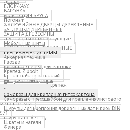
ДОСКА
БЛОК-ХАУС
ВАГОНКА
ИМИТАЦИЯ БРУСА
Погонаж
ЖАЛЮЗИЙНЫЕ ДВЕРЦЫ ДЕРЕВЯННЫЕ
ЗАГЛУШКИ ДЕРЕВЯННЫЕ
ЗАЩИТА ДРЕВЕСИНЫ
Лестницы и комплектующие
Мебельные щиты
СТОЛЕШНИЦЫ ДЕРЕВЯННЫЕ
КРЕПЕЖНЫЕ СИСТЕМЫ
Анкерная техника
Гвозди
Клямеры крепеж для вагонки
Крепеж Zipbolt
Кронштейн пристенный
Метрический крепёж
Перфорированный крепеж
Саморезы, шурупы
Саморезы для крепления гипсокартона
Саморезы с прессшайбой для крепления листового
металла СММ
Шурупы для крепления деревянных лаг и реек DIN
571
Шурупы по бетону
Шкаты и нагели
Фанера