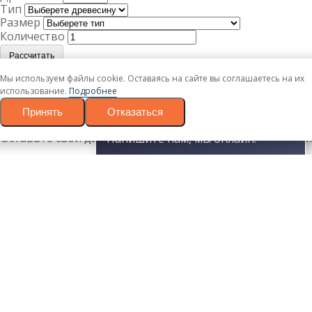
Тип
Размер
Количество
Рассчитать
Мы используем файлы cookie. Оставаясь на сайте вы соглашаетесь на их
Ваш товар успешно добавлен в корзину
использование.
Подробнее
Вернуться
Принять
Отказаться
Оформить заказ
Заказать в 1 клик
Оставьте свои данные и наш менеджер свяжется с Вами
Напишите нам, мы онлайн!
в течении 10 минут.
Ваше имя
Номер телефона
Даю согласие на обработку персональных данных в
соответствие с
политикой конфиденциальности
.
Согласие на обработку
.
Заказать
Спасибо! Скоро мы позвоним!
Наши специалисты свяжутся с Вами по указанным
контактным данным и ответят на любые