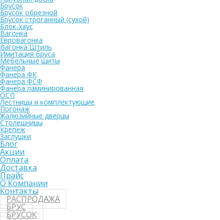
Брусок
Брусок обрезной
Брусок строганный (сухой)
Блок-хаус
Вагонка
Евровагонка
Вагонка Штиль
Имитация бруса
Мебельные щиты
Фанера
Фанера ФК
Фанера ФСФ
Фанера ламинированная
ОСП
Лестницы и комплектующие
Погонаж
Жалюзийные дверцы
Столешницы
Крепеж
Заглушки
Блог
Акции
Оплата
Доставка
Прайс
О Компании
Контакты
РАСПРОДАЖА
БРУС
БРУСОК