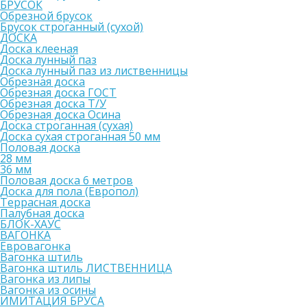
БРУСОК
Обрезной брусок
Брусок строганный (сухой)
ДОСКА
Доска клееная
Доска лунный паз
Доска лунный паз из лиственницы
Обрезная доска
Обрезная доска ГОСТ
Обрезная доска Т/У
Обрезная доска Осина
Доска строганная (сухая)
Доска сухая строганная 50 мм
Половая доска
28 мм
36 мм
Половая доска 6 метров
Доска для пола (Европол)
Террасная доска
Палубная доска
БЛОК-ХАУС
ВАГОНКА
Евровагонка
Вагонка штиль
Вагонка штиль ЛИСТВЕННИЦА
Вагонка из липы
Вагонка из осины
ИМИТАЦИЯ БРУСА