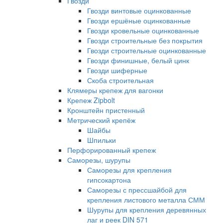
Гвозди
Гвозди винтовые оцинкованные
Гвозди ершёные оцинкованные
Гвозди кровельные оцинкованные
Гвозди строительные без покрытия
Гвозди строительные оцинкованные
Гвозди финишные, белый цинк
Гвозди шиферные
Скоба строительная
Клямеры крепеж для вагонки
Крепеж Zipbolt
Кронштейн пристенный
Метрический крепёж
Шайбы
Шпильки
Перфорированный крепеж
Саморезы, шурупы
Саморезы для крепления
гипсокартона
Саморезы с прессшайбой для
крепления листового металла СММ
Шурупы для крепления деревянных
лаг и реек DIN 571