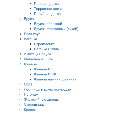
Половая доска
Террасная доска
Палубная доска
Брусок
Брусок обрезной
Брусок строганный (сухой)
Блок-хаус
Вагонка
Евровагонка
Вагонка Штиль
Имитация бруса
Мебельные щиты
Фанера
Фанера ФК
Фанера ФСФ
Фанера ламинированная
ОСП
Лестницы и комплектующие
Погонаж
Жалюзийные дверцы
Столешницы
Крепеж