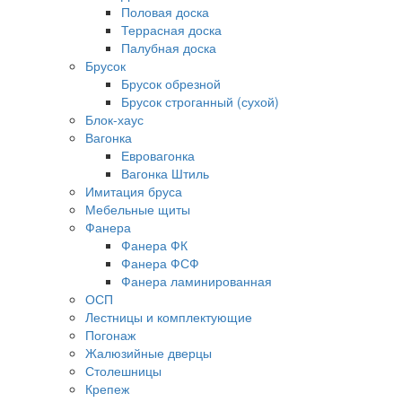
Половая доска
Террасная доска
Палубная доска
Брусок
Брусок обрезной
Брусок строганный (сухой)
Блок-хаус
Вагонка
Евровагонка
Вагонка Штиль
Имитация бруса
Мебельные щиты
Фанера
Фанера ФК
Фанера ФСФ
Фанера ламинированная
ОСП
Лестницы и комплектующие
Погонаж
Жалюзийные дверцы
Столешницы
Крепеж