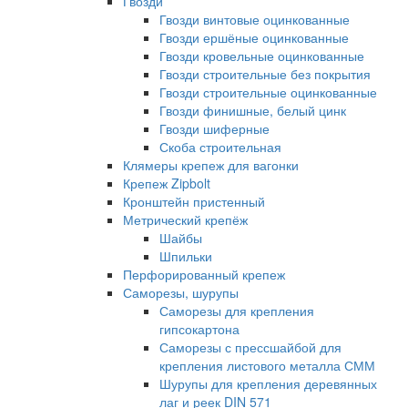
Гвозди
Гвозди винтовые оцинкованные
Гвозди ершёные оцинкованные
Гвозди кровельные оцинкованные
Гвозди строительные без покрытия
Гвозди строительные оцинкованные
Гвозди финишные, белый цинк
Гвозди шиферные
Скоба строительная
Клямеры крепеж для вагонки
Крепеж Zipbolt
Кронштейн пристенный
Метрический крепёж
Шайбы
Шпильки
Перфорированный крепеж
Саморезы, шурупы
Саморезы для крепления
гипсокартона
Саморезы с прессшайбой для
крепления листового металла СММ
Шурупы для крепления деревянных
лаг и реек DIN 571