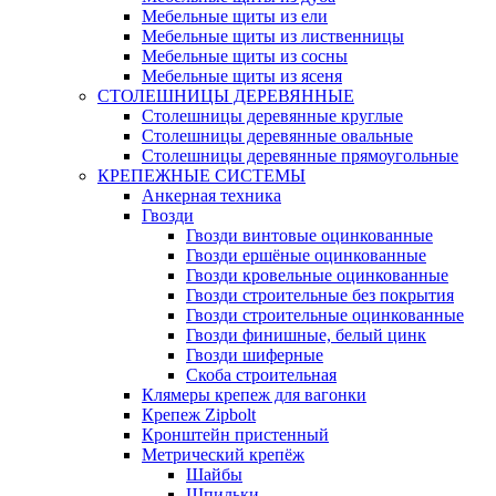
Мебельные щиты из ели
Мебельные щиты из лиственницы
Мебельные щиты из сосны
Мебельные щиты из ясеня
СТОЛЕШНИЦЫ ДЕРЕВЯННЫЕ
Столешницы деревянные круглые
Столешницы деревянные овальные
Столешницы деревянные прямоугольные
КРЕПЕЖНЫЕ СИСТЕМЫ
Анкерная техника
Гвозди
Гвозди винтовые оцинкованные
Гвозди ершёные оцинкованные
Гвозди кровельные оцинкованные
Гвозди строительные без покрытия
Гвозди строительные оцинкованные
Гвозди финишные, белый цинк
Гвозди шиферные
Скоба строительная
Клямеры крепеж для вагонки
Крепеж Zipbolt
Кронштейн пристенный
Метрический крепёж
Шайбы
Шпильки