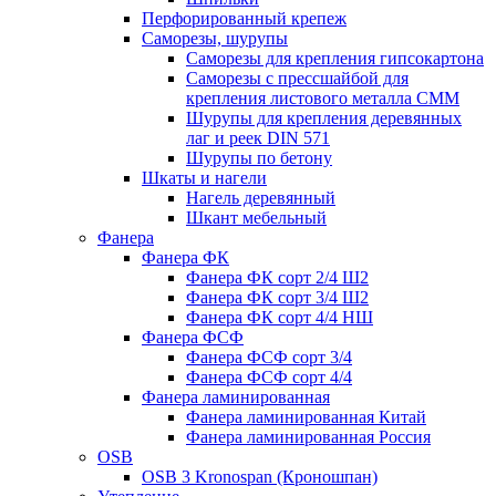
Перфорированный крепеж
Саморезы, шурупы
Саморезы для крепления гипсокартона
Саморезы с прессшайбой для
крепления листового металла СММ
Шурупы для крепления деревянных
лаг и реек DIN 571
Шурупы по бетону
Шкаты и нагели
Нагель деревянный
Шкант мебельный
Фанера
Фанера ФК
Фанера ФК сорт 2/4 Ш2
Фанера ФК сорт 3/4 Ш2
Фанера ФК сорт 4/4 НШ
Фанера ФСФ
Фанера ФСФ сорт 3/4
Фанера ФСФ сорт 4/4
Фанера ламинированная
Фанера ламинированная Китай
Фанера ламинированная Россия
OSB
OSB 3 Kronospan (Кроношпан)