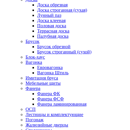
Доска обрезная
Доска строганная (сухая)
Лунный паз
Доска клееная
Половая доска
Террасная доска
Палубная доска
Брусок
Брусок обрезной
Брусок строганный (сухой)
Блок-хаус
Вагонка
Евровагонка
Вагонка Штиль
Имитация бруса
Мебельные щиты
Фанера
Фанера ФК
Фанера ФСФ
Фанера ламинированная
ОСП
Лестницы и комплектующие
Погонаж
Жалюзийные дверцы