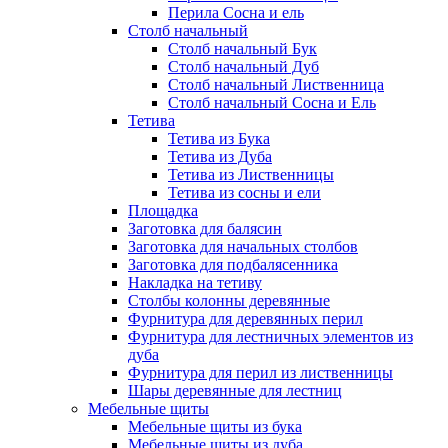
Перила Сосна и ель
Столб начальный
Столб начальный Бук
Столб начальный Дуб
Столб начальный Лиственница
Столб начальный Сосна и Ель
Тетива
Тетива из Бука
Тетива из Дуба
Тетива из Лиственницы
Тетива из сосны и ели
Площадка
Заготовка для балясин
Заготовка для начальных столбов
Заготовка для подбалясенника
Накладка на тетиву
Столбы колонны деревянные
Фурнитура для деревянных перил
Фурнитура для лестничных элементов из
дуба
Фурнитура для перил из лиственницы
Шары деревянные для лестниц
Мебельные щиты
Мебельные щиты из бука
Мебельные щиты из дуба