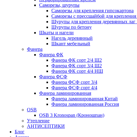
Саморезы, шурупы
Саморезы для крепления гипсокартона
Саморезы с прессшайбой для креплени
Шурупы для крепления деревянных лаг 
Шурупы по бетону
Шкаты и нагели
Нагель деревянный
Шкант мебельный
Фанера
Фанера ФК
Фанера ФК сорт 2/4 Ш2
Фанера ФК сорт 3/4 Ш2
Фанера ФК сорт 4/4 НШ
Фанера ФСФ
Фанера ФСФ сорт 3/4
Фанера ФСФ сорт 4/4
Фанера ламинированная
Фанера ламинированная Китай
Фанера ламинированная Россия
OSB
OSB 3 Kronospan (Кроношпан)
Утепление
АНТИСЕПТИКИ
Блог