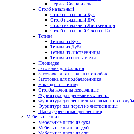
Перила Сосна и ель
Столб начальный
Столб начальный Бук
Столб начальный Дуб
Столб начальный Лиственница
Столб начальный Сосна и Ель
Тетива
Тетива из Бука
Тетива из Дуба
Тетива из Лиственницы
Тетива из сосны и ели
Площадка
Заготовка для балясин
Заготовка для начальных столбов
Заготовка для подбалясенника
Накладка на тетиву
Столбы колонны деревянные
Фурнитура для деревянных перил
Фурнитура для лестничных элементов из дуба
Фурнитура для перил из лиственницы
Шары деревянные для лестниц
Мебельные щиты
Мебельные щиты из бука
Мебельные щиты из дуба
Мебельные щиты из ели