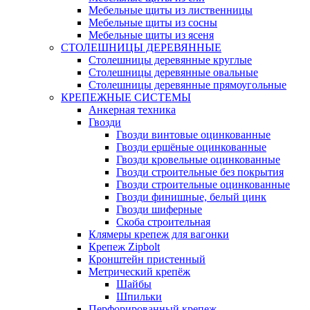
Мебельные щиты из лиственницы
Мебельные щиты из сосны
Мебельные щиты из ясеня
СТОЛЕШНИЦЫ ДЕРЕВЯННЫЕ
Столешницы деревянные круглые
Столешницы деревянные овальные
Столешницы деревянные прямоугольные
КРЕПЕЖНЫЕ СИСТЕМЫ
Анкерная техника
Гвозди
Гвозди винтовые оцинкованные
Гвозди ершёные оцинкованные
Гвозди кровельные оцинкованные
Гвозди строительные без покрытия
Гвозди строительные оцинкованные
Гвозди финишные, белый цинк
Гвозди шиферные
Скоба строительная
Клямеры крепеж для вагонки
Крепеж Zipbolt
Кронштейн пристенный
Метрический крепёж
Шайбы
Шпильки
Перфорированный крепеж