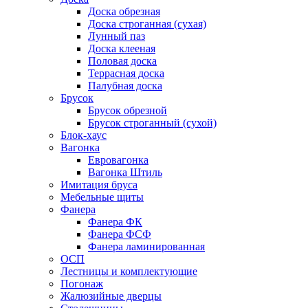
Доска обрезная
Доска строганная (сухая)
Лунный паз
Доска клееная
Половая доска
Террасная доска
Палубная доска
Брусок
Брусок обрезной
Брусок строганный (сухой)
Блок-хаус
Вагонка
Евровагонка
Вагонка Штиль
Имитация бруса
Мебельные щиты
Фанера
Фанера ФК
Фанера ФСФ
Фанера ламинированная
ОСП
Лестницы и комплектующие
Погонаж
Жалюзийные дверцы