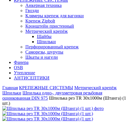
КРЕПЕЖНЫЕ СИСТЕМЫ
Анкерная техника
Гвозди
Клямеры крепеж для вагонки
Крепеж Zipbolt
Кронштейн пристенный
Метрический крепёж
Шайбы
Шпильки
Перфорированный крепеж
Саморезы, шурупы
Шкаты и нагели
Фанера
OSB
Утепление
АНТИСЕПТИКИ
Главная
КРЕПЕЖНЫЕ СИСТЕМЫ
Метрический крепёж
Шпильки
Шпилька одно-, двухметровая резьбовая
оцинкованная DIN 975
Шпилька рез TR 30х1000м (Штанга) (1
шт.)