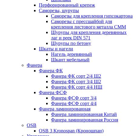
Перфорированный крепеж
Саморезы, шурупы
Саморезы для крепления гипсокартона
Саморезы с прессшайбой для
крепления листового металла СММ
Шурупы для крепления деревянных
лаг и реек DIN 571
Шурупы по бетону
Шкаты и нагели
Нагель деревянный
Шкант мебельный
Фанера
Фанера ФК
Фанера ФК сорт 2/4 Ш2
Фанера ФК сорт 3/4 Ш2
Фанера ФК сорт 4/4 НШ
Фанера ФСФ
Фанера ФСФ сорт 3/4
Фанера ФСФ сорт 4/4
Фанера ламинированная
Фанера ламинированная Китай
Фанера ламинированная Россия
OSB
OSB 3 Kronospan (Кроношпан)