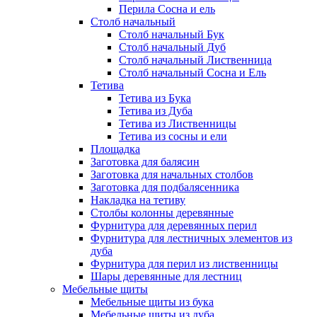
Перила Сосна и ель
Столб начальный
Столб начальный Бук
Столб начальный Дуб
Столб начальный Лиственница
Столб начальный Сосна и Ель
Тетива
Тетива из Бука
Тетива из Дуба
Тетива из Лиственницы
Тетива из сосны и ели
Площадка
Заготовка для балясин
Заготовка для начальных столбов
Заготовка для подбалясенника
Накладка на тетиву
Столбы колонны деревянные
Фурнитура для деревянных перил
Фурнитура для лестничных элементов из
дуба
Фурнитура для перил из лиственницы
Шары деревянные для лестниц
Мебельные щиты
Мебельные щиты из бука
Мебельные щиты из дуба