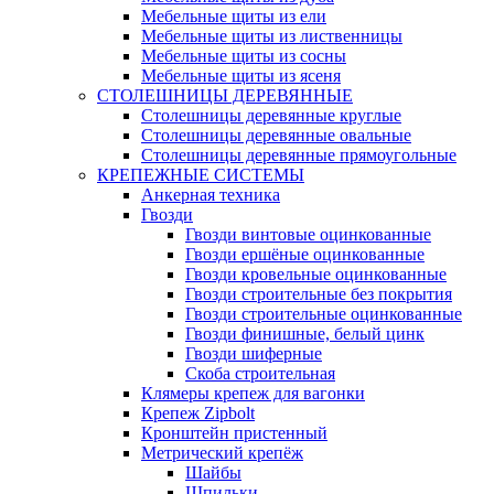
Мебельные щиты из ели
Мебельные щиты из лиственницы
Мебельные щиты из сосны
Мебельные щиты из ясеня
СТОЛЕШНИЦЫ ДЕРЕВЯННЫЕ
Столешницы деревянные круглые
Столешницы деревянные овальные
Столешницы деревянные прямоугольные
КРЕПЕЖНЫЕ СИСТЕМЫ
Анкерная техника
Гвозди
Гвозди винтовые оцинкованные
Гвозди ершёные оцинкованные
Гвозди кровельные оцинкованные
Гвозди строительные без покрытия
Гвозди строительные оцинкованные
Гвозди финишные, белый цинк
Гвозди шиферные
Скоба строительная
Клямеры крепеж для вагонки
Крепеж Zipbolt
Кронштейн пристенный
Метрический крепёж
Шайбы
Шпильки