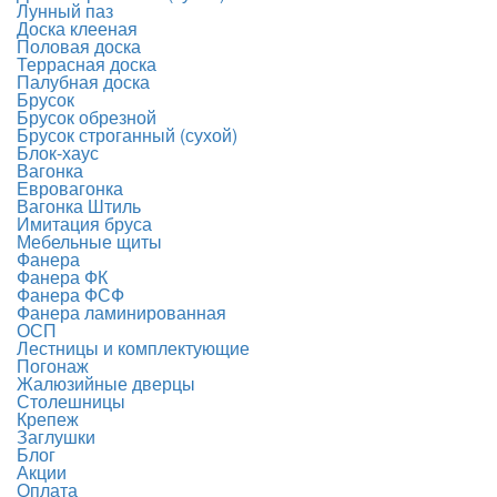
Лунный паз
Доска клееная
Половая доска
Террасная доска
Палубная доска
Брусок
Брусок обрезной
Брусок строганный (сухой)
Блок-хаус
Вагонка
Евровагонка
Вагонка Штиль
Имитация бруса
Мебельные щиты
Фанера
Фанера ФК
Фанера ФСФ
Фанера ламинированная
ОСП
Лестницы и комплектующие
Погонаж
Жалюзийные дверцы
Столешницы
Крепеж
Заглушки
Блог
Акции
Оплата