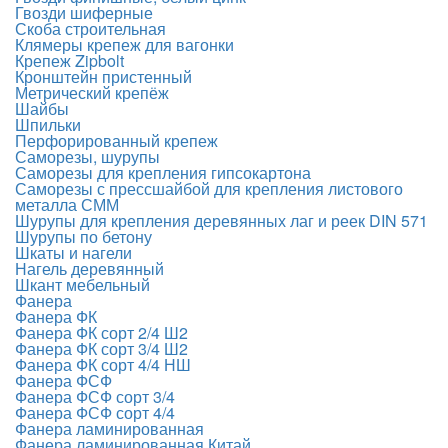
Гвозди шиферные
Скоба строительная
Клямеры крепеж для вагонки
Крепеж Zipbolt
Кронштейн пристенный
Метрический крепёж
Шайбы
Шпильки
Перфорированный крепеж
Саморезы, шурупы
Саморезы для крепления гипсокартона
Саморезы с прессшайбой для крепления листового
металла СММ
Шурупы для крепления деревянных лаг и реек DIN 571
Шурупы по бетону
Шкаты и нагели
Нагель деревянный
Шкант мебельный
Фанера
Фанера ФК
Фанера ФК сорт 2/4 Ш2
Фанера ФК сорт 3/4 Ш2
Фанера ФК сорт 4/4 НШ
Фанера ФСФ
Фанера ФСФ сорт 3/4
Фанера ФСФ сорт 4/4
Фанера ламинированная
Фанера ламинированная Китай