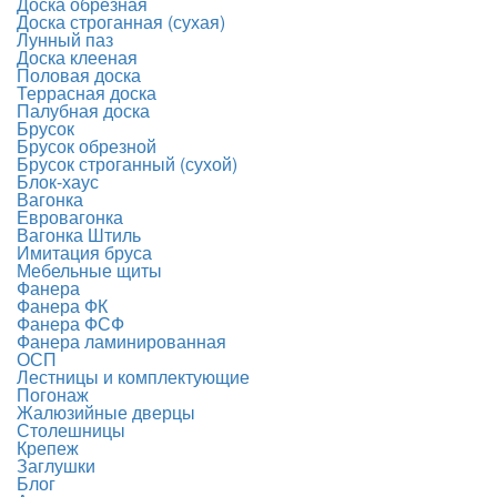
Доска обрезная
Доска строганная (сухая)
Лунный паз
Доска клееная
Половая доска
Террасная доска
Палубная доска
Брусок
Брусок обрезной
Брусок строганный (сухой)
Блок-хаус
Вагонка
Евровагонка
Вагонка Штиль
Имитация бруса
Мебельные щиты
Фанера
Фанера ФК
Фанера ФСФ
Фанера ламинированная
ОСП
Лестницы и комплектующие
Погонаж
Жалюзийные дверцы
Столешницы
Крепеж
Заглушки
Блог