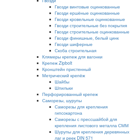
Гвозди
Гвозди винтовые оцинкованные
Гвозди ершёные оцинкованные
Гвозди кровельные оцинкованные
Гвозди строительные без покрытия
Гвозди строительные оцинкованные
Гвозди финишные, белый цинк
Гвозди шиферные
Скоба строительная
Клямеры крепеж для вагонки
Крепеж Zipbolt
Кронштейн пристенный
Метрический крепёж
Шайбы
Шпильки
Перфорированный крепеж
Саморезы, шурупы
Саморезы для крепления
гипсокартона
Саморезы с прессшайбой для
крепления листового металла СММ
Шурупы для крепления деревянных
лаг и реек DIN 571