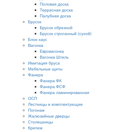
Половая доска
Террасная доска
Палубная доска
Брусок
Брусок обрезной
Брусок строганный (сухой)
Блок-хаус
Вагонка
Евровагонка
Вагонка Штиль
Имитация бруса
Мебельные щиты
Фанера
Фанера ФК
Фанера ФСФ
Фанера ламинированная
ОСП
Лестницы и комплектующие
Погонаж
Жалюзийные дверцы
Столешницы
Крепеж