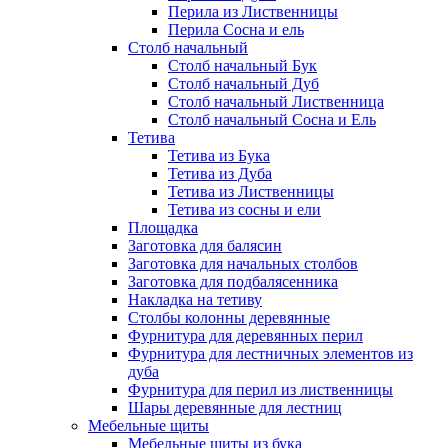
Перила из Лиственницы
Перила Сосна и ель
Столб начальный
Столб начальный Бук
Столб начальный Дуб
Столб начальный Лиственница
Столб начальный Сосна и Ель
Тетива
Тетива из Бука
Тетива из Дуба
Тетива из Лиственницы
Тетива из сосны и ели
Площадка
Заготовка для балясин
Заготовка для начальных столбов
Заготовка для подбалясенника
Накладка на тетиву
Столбы колонны деревянные
Фурнитура для деревянных перил
Фурнитура для лестничных элементов из
дуба
Фурнитура для перил из лиственницы
Шары деревянные для лестниц
Мебельные щиты
Мебельные щиты из бука