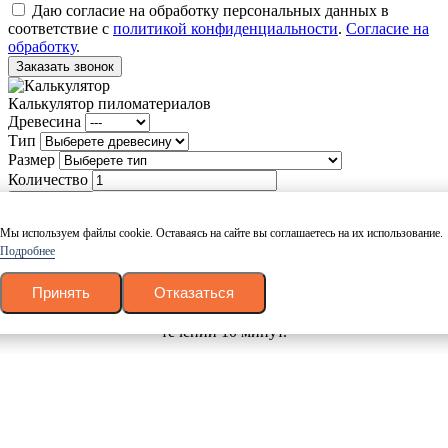
Даю согласие на обработку персональных данных в
соответствие с
политикой конфиденциальности
.
Согласие на
обработку
.
Заказать звонок
Калькулятор пиломатериалов
Древесина
Тип
Размер
Количество
Рассчитать
Мы используем файлы cookie. Оставаясь на сайте вы соглашаетесь на их использование.
Ваш товар успешно добавлен в корзину
Подробнее
Вернуться
Оформить заказ
Принять
Отказаться
Заказать в 1 клик
Оставьте свои данные и наш менеджер свяжется с Вами в
течении 10 минут.
Ваше имя
Номер телефона
Даю согласие на обработку персональных данных в
соответствие с
политикой конфиденциальности
.
Согласие на