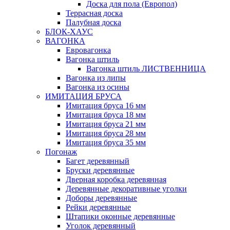
Доска для пола (Европол)
Террасная доска
Палубная доска
БЛОК-ХАУС
ВАГОНКА
Евровагонка
Вагонка штиль
Вагонка штиль ЛИСТВЕННИЦА
Вагонка из липы
Вагонка из осины
ИМИТАЦИЯ БРУСА
Имитация бруса 16 мм
Имитация бруса 18 мм
Имитация бруса 21 мм
Имитация бруса 28 мм
Имитация бруса 35 мм
Погонаж
Багет деревянный
Бруски деревянные
Дверная коробка деревянная
Деревянные декоративные уголки
Доборы деревянные
Рейки деревянные
Штапики оконные деревянные
Уголок деревянный