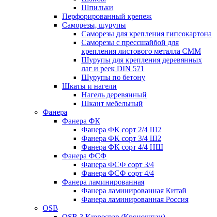
Шпильки
Перфорированный крепеж
Саморезы, шурупы
Саморезы для крепления гипсокартона
Саморезы с прессшайбой для
крепления листового металла СММ
Шурупы для крепления деревянных
лаг и реек DIN 571
Шурупы по бетону
Шкаты и нагели
Нагель деревянный
Шкант мебельный
Фанера
Фанера ФК
Фанера ФК сорт 2/4 Ш2
Фанера ФК сорт 3/4 Ш2
Фанера ФК сорт 4/4 НШ
Фанера ФСФ
Фанера ФСФ сорт 3/4
Фанера ФСФ сорт 4/4
Фанера ламинированная
Фанера ламинированная Китай
Фанера ламинированная Россия
OSB
OSB 3 Kronospan (Кроношпан)