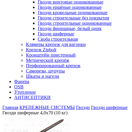
Гвозди винтовые оцинкованные
Гвозди ершёные оцинкованные
Гвозди кровельные оцинкованные
Гвозди строительные без покрытия
Гвозди строительные оцинкованные
Гвозди финишные, белый цинк
Гвозди шиферные
Скоба строительная
Клямеры крепеж для вагонки
Крепеж Zipbolt
Кронштейн пристенный
Метрический крепёж
Перфорированный крепеж
Саморезы, шурупы
Шкаты и нагели
Фанера
OSB
Утепление
АНТИСЕПТИКИ
Главная
КРЕПЕЖНЫЕ СИСТЕМЫ
Гвозди
Гвозди шиферные
Гвозди шиферные 4,0х70 (10 кг)