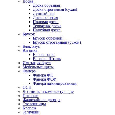
Доска
Доска обрезная
Доска строганная (сухая)
Лунный паз
Доска клееная
Половая доска
Террасная доска
Палубная доска
Брусок
Брусок обрезной
Брусок строганный (сухой)
Блок-хаус
Вагонка
Евровагонка
Вагонка Штиль
Имитация бруса
Мебельные щиты
Фанера
Фанера ФК
Фанера ФСФ
Фанера ламинированная
ОСП
Лестницы и комплектующие
Погонаж
Жалюзийные дверцы
Столешницы
Крепеж
Заглушки