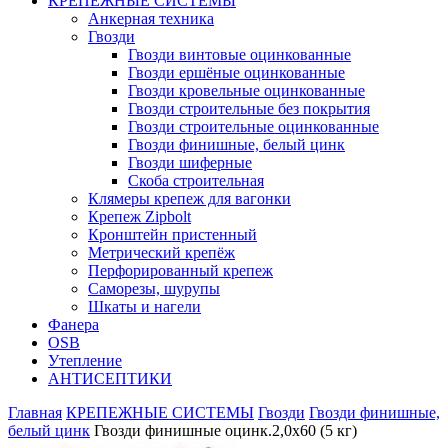
КРЕПЕЖНЫЕ СИСТЕМЫ
Анкерная техника
Гвозди
Гвозди винтовые оцинкованные
Гвозди ершёные оцинкованные
Гвозди кровельные оцинкованные
Гвозди строительные без покрытия
Гвозди строительные оцинкованные
Гвозди финишные, белый цинк
Гвозди шиферные
Скоба строительная
Клямеры крепеж для вагонки
Крепеж Zipbolt
Кронштейн пристенный
Метрический крепёж
Перфорированный крепеж
Саморезы, шурупы
Шкаты и нагели
Фанера
OSB
Утепление
АНТИСЕПТИКИ
Главная
КРЕПЕЖНЫЕ СИСТЕМЫ
Гвозди
Гвозди финишные,
белый цинк
Гвозди финишные оцинк.2,0х60 (5 кг)