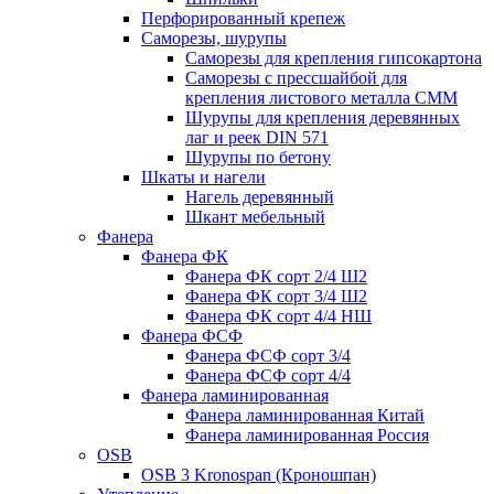
Перфорированный крепеж
Саморезы, шурупы
Саморезы для крепления гипсокартона
Саморезы с прессшайбой для
крепления листового металла СММ
Шурупы для крепления деревянных
лаг и реек DIN 571
Шурупы по бетону
Шкаты и нагели
Нагель деревянный
Шкант мебельный
Фанера
Фанера ФК
Фанера ФК сорт 2/4 Ш2
Фанера ФК сорт 3/4 Ш2
Фанера ФК сорт 4/4 НШ
Фанера ФСФ
Фанера ФСФ сорт 3/4
Фанера ФСФ сорт 4/4
Фанера ламинированная
Фанера ламинированная Китай
Фанера ламинированная Россия
OSB
OSB 3 Kronospan (Кроношпан)