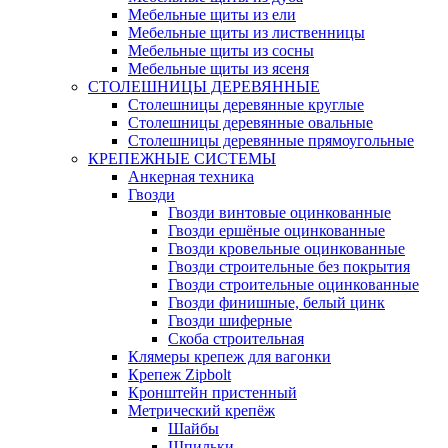
Мебельные щиты из ели
Мебельные щиты из лиственницы
Мебельные щиты из сосны
Мебельные щиты из ясеня
СТОЛЕШНИЦЫ ДЕРЕВЯННЫЕ
Столешницы деревянные круглые
Столешницы деревянные овальные
Столешницы деревянные прямоугольные
КРЕПЕЖНЫЕ СИСТЕМЫ
Анкерная техника
Гвозди
Гвозди винтовые оцинкованные
Гвозди ершёные оцинкованные
Гвозди кровельные оцинкованные
Гвозди строительные без покрытия
Гвозди строительные оцинкованные
Гвозди финишные, белый цинк
Гвозди шиферные
Скоба строительная
Клямеры крепеж для вагонки
Крепеж Zipbolt
Кронштейн пристенный
Метрический крепёж
Шайбы
Шпильки