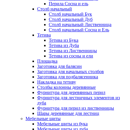
Перила Сосна и ель
Столб начальный
Столб начальный Бук
Столб начальный Дуб
Столб начальный Лиственница
Столб начальный Сосна и Ель
Тетива
Тетива из Бука
Тетива из Дуба
Тетива из Лиственницы
Тетива из сосны и ели
Площадка
Заготовка для балясин
Заготовка для начальных столбов
Заготовка для подбалясенника
Накладка на тетиву
Столбы колонны деревянные
Фурнитура для деревянных перил
Фурнитура для лестничных элементов из
дуба
Фурнитура для перил из лиственницы
Шары деревянные для лестниц
Мебельные щиты
Мебельные щиты из бука
Мебельные щиты из дуба