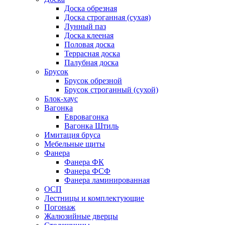
Доска обрезная
Доска строганная (сухая)
Лунный паз
Доска клееная
Половая доска
Террасная доска
Палубная доска
Брусок
Брусок обрезной
Брусок строганный (сухой)
Блок-хаус
Вагонка
Евровагонка
Вагонка Штиль
Имитация бруса
Мебельные щиты
Фанера
Фанера ФК
Фанера ФСФ
Фанера ламинированная
ОСП
Лестницы и комплектующие
Погонаж
Жалюзийные дверцы