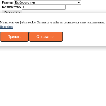
Размер
Количество
Рассчитать
Ваш товар успешно добавлен в корзину
Мы используем файлы cookie. Оставаясь на сайте вы соглашаетесь на их использование.
Вернуться
Подробнее
Оформить заказ
Заказать в 1 клик
Принять
Отказаться
Оставьте свои данные и наш менеджер свяжется с Вами в
течении 10 минут.
Ваше имя
Номер телефона
Даю согласие на обработку персональных данных в
соответствие с
политикой конфиденциальности
.
Согласие на
обработку
.
Заказать
Спасибо! Скоро мы позвоним!
Наши специалисты свяжутся с Вами по указанным
контактным данным и ответят на любые интересующие Вас
вопросы.