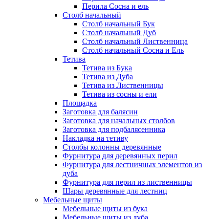
Перила Сосна и ель
Столб начальный
Столб начальный Бук
Столб начальный Дуб
Столб начальный Лиственница
Столб начальный Сосна и Ель
Тетива
Тетива из Бука
Тетива из Дуба
Тетива из Лиственницы
Тетива из сосны и ели
Площадка
Заготовка для балясин
Заготовка для начальных столбов
Заготовка для подбалясенника
Накладка на тетиву
Столбы колонны деревянные
Фурнитура для деревянных перил
Фурнитура для лестничных элементов из
дуба
Фурнитура для перил из лиственницы
Шары деревянные для лестниц
Мебельные щиты
Мебельные щиты из бука
Мебельные щиты из дуба