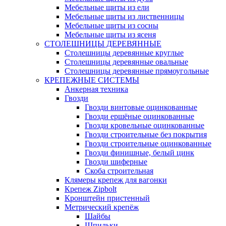
Мебельные щиты из ели
Мебельные щиты из лиственницы
Мебельные щиты из сосны
Мебельные щиты из ясеня
СТОЛЕШНИЦЫ ДЕРЕВЯННЫЕ
Столешницы деревянные круглые
Столешницы деревянные овальные
Столешницы деревянные прямоугольные
КРЕПЕЖНЫЕ СИСТЕМЫ
Анкерная техника
Гвозди
Гвозди винтовые оцинкованные
Гвозди ершёные оцинкованные
Гвозди кровельные оцинкованные
Гвозди строительные без покрытия
Гвозди строительные оцинкованные
Гвозди финишные, белый цинк
Гвозди шиферные
Скоба строительная
Клямеры крепеж для вагонки
Крепеж Zipbolt
Кронштейн пристенный
Метрический крепёж
Шайбы
Шпильки