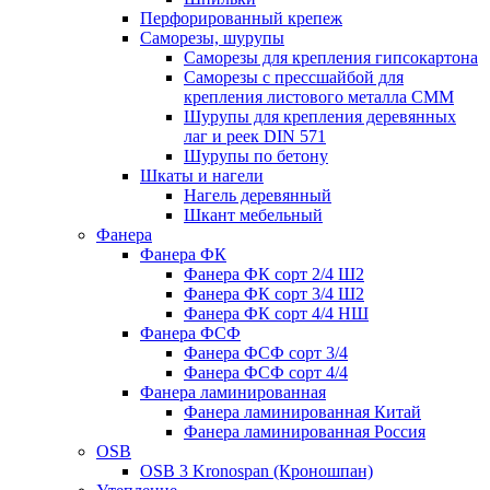
Перфорированный крепеж
Саморезы, шурупы
Саморезы для крепления гипсокартона
Саморезы с прессшайбой для
крепления листового металла СММ
Шурупы для крепления деревянных
лаг и реек DIN 571
Шурупы по бетону
Шкаты и нагели
Нагель деревянный
Шкант мебельный
Фанера
Фанера ФК
Фанера ФК сорт 2/4 Ш2
Фанера ФК сорт 3/4 Ш2
Фанера ФК сорт 4/4 НШ
Фанера ФСФ
Фанера ФСФ сорт 3/4
Фанера ФСФ сорт 4/4
Фанера ламинированная
Фанера ламинированная Китай
Фанера ламинированная Россия
OSB
OSB 3 Kronospan (Кроношпан)