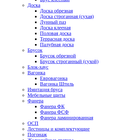
Доска
Доска обрезная
Доска строганная (сухая)
Лунный паз
Доска клееная
Половая доска
Террасная доска
Палубная доска
Брусок
Брусок обрезной
Брусок строганный (сухой)
Блок-хаус
Вагонка
Евровагонка
Вагонка Штиль
Имитация бруса
Мебельные щиты
Фанера
Фанера ФК
Фанера ФСФ
Фанера ламинированная
ОСП
Лестницы и комплектующие
Погонаж