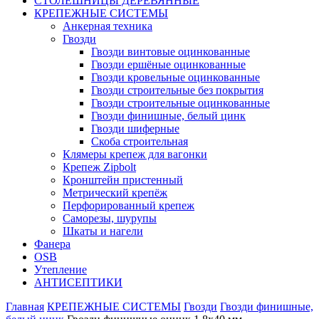
СТОЛЕШНИЦЫ ДЕРЕВЯННЫЕ
КРЕПЕЖНЫЕ СИСТЕМЫ
Анкерная техника
Гвозди
Гвозди винтовые оцинкованные
Гвозди ершёные оцинкованные
Гвозди кровельные оцинкованные
Гвозди строительные без покрытия
Гвозди строительные оцинкованные
Гвозди финишные, белый цинк
Гвозди шиферные
Скоба строительная
Клямеры крепеж для вагонки
Крепеж Zipbolt
Кронштейн пристенный
Метрический крепёж
Перфорированный крепеж
Саморезы, шурупы
Шкаты и нагели
Фанера
OSB
Утепление
АНТИСЕПТИКИ
Главная
КРЕПЕЖНЫЕ СИСТЕМЫ
Гвозди
Гвозди финишные,