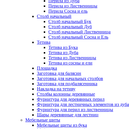
Перила из Дуба
Перила из Лиственницы
Перила Сосна и ель
Столб начальный
Столб начальный Бук
Столб начальный Дуб
Столб начальный Лиственница
Столб начальный Сосна и Ель
Тетива
Тетива из Бука
Тетива из Дуба
Тетива из Лиственницы
Тетива из сосны и ели
Площадка
Заготовка для балясин
Заготовка для начальных столбов
Заготовка для подбалясенника
Накладка на тетиву
Столбы колонны деревянные
Фурнитура для деревянных перил
Фурнитура для лестничных элементов из дуба
Фурнитура для перил из лиственницы
Шары деревянные для лестниц
Мебельные щиты
Мебельные щиты из бука