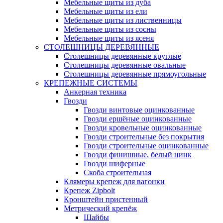
Мебельные щиты из дуба
Мебельные щиты из ели
Мебельные щиты из лиственницы
Мебельные щиты из сосны
Мебельные щиты из ясеня
СТОЛЕШНИЦЫ ДЕРЕВЯННЫЕ
Столешницы деревянные круглые
Столешницы деревянные овальные
Столешницы деревянные прямоугольные
КРЕПЕЖНЫЕ СИСТЕМЫ
Анкерная техника
Гвозди
Гвозди винтовые оцинкованные
Гвозди ершёные оцинкованные
Гвозди кровельные оцинкованные
Гвозди строительные без покрытия
Гвозди строительные оцинкованные
Гвозди финишные, белый цинк
Гвозди шиферные
Скоба строительная
Клямеры крепеж для вагонки
Крепеж Zipbolt
Кронштейн пристенный
Метрический крепёж
Шайбы