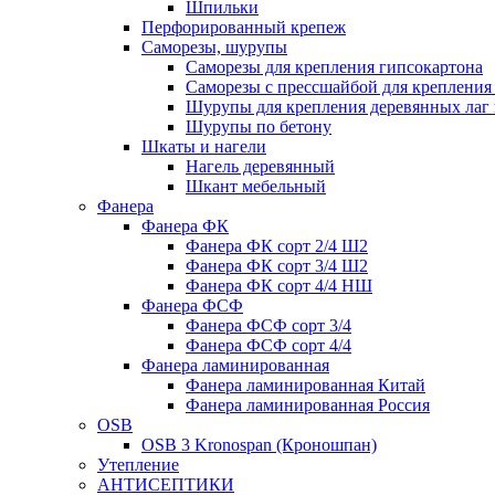
Шпильки
Перфорированный крепеж
Саморезы, шурупы
Саморезы для крепления гипсокартона
Саморезы с прессшайбой для креплени
Шурупы для крепления деревянных лаг 
Шурупы по бетону
Шкаты и нагели
Нагель деревянный
Шкант мебельный
Фанера
Фанера ФК
Фанера ФК сорт 2/4 Ш2
Фанера ФК сорт 3/4 Ш2
Фанера ФК сорт 4/4 НШ
Фанера ФСФ
Фанера ФСФ сорт 3/4
Фанера ФСФ сорт 4/4
Фанера ламинированная
Фанера ламинированная Китай
Фанера ламинированная Россия
OSB
OSB 3 Kronospan (Кроношпан)
Утепление
АНТИСЕПТИКИ