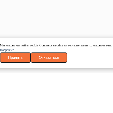
Номер телефона
Даю согласие на обработку персональных данных в
соответствие с
политикой конфиденциальности
.
Согласие на
обработку
.
Заказать звонок
Калькулятор пиломатериалов
Древесина
Тип
Размер
Мы используем файлы cookie. Оставаясь на сайте вы соглашаетесь на их использование.
Количество
Подробнее
Рассчитать
Принять
Отказаться
Ваш товар успешно добавлен в корзину
Вернуться
Оформить заказ
Заказать в 1 клик
Оставьте свои данные и наш менеджер свяжется с Вами в
течении 10 минут.
Ваше имя
Номер телефона
Даю согласие на обработку персональных данных в
соответствие с
политикой конфиденциальности
.
Согласие на