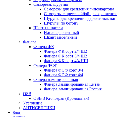
Саморезы, шурупы
Саморезы для крепления гипсокартона
Саморезы с прессшайбой для креплени
Шурупы для крепления деревянных лаг 
Шурупы по бетону
Шкаты и нагели
Нагель деревянный
Шкант мебельный
Фанера
Фанера ФК
Фанера ФК сорт 2/4 Ш2
Фанера ФК сорт 3/4 Ш2
Фанера ФК сорт 4/4 НШ
Фанера ФСФ
Фанера ФСФ сорт 3/4
Фанера ФСФ сорт 4/4
Фанера ламинированная
Фанера ламинированная Китай
Фанера ламинированная Россия
OSB
OSB 3 Kronospan (Кроношпан)
Утепление
АНТИСЕПТИКИ
Блог