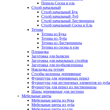
Перила Сосна и ель
Столб начальный
Столб начальный Бук
Столб начальный Дуб
Столб начальный Лиственница
Столб начальный Сосна и Ель
Тетива
Тетива из Бука
Тетива из Дуба
Тетива из Лиственницы
Тетива из сосны и ели
Площадка
Заготовка для балясин
Заготовка для начальных столбов
Заготовка для подбалясенника
Накладка на тетиву
Столбы колонны деревянные
Фурнитура для деревянных перил
Фурнитура для лестничных элементов из дуба
Фурнитура для перил из лиственницы
Шары деревянные для лестниц
Мебельные щиты
Мебельные щиты из бука
Мебельные щиты из дуба
Мебельные щиты из ели