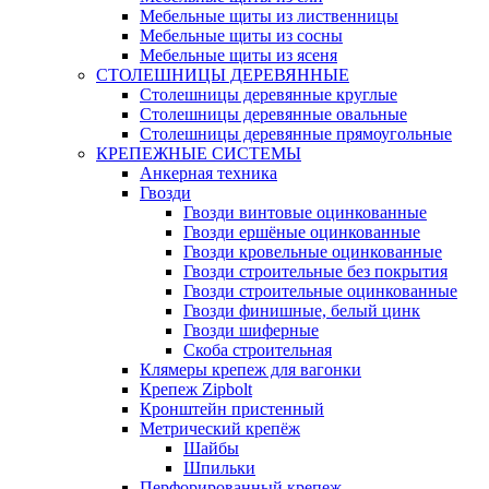
Мебельные щиты из лиственницы
Мебельные щиты из сосны
Мебельные щиты из ясеня
СТОЛЕШНИЦЫ ДЕРЕВЯННЫЕ
Столешницы деревянные круглые
Столешницы деревянные овальные
Столешницы деревянные прямоугольные
КРЕПЕЖНЫЕ СИСТЕМЫ
Анкерная техника
Гвозди
Гвозди винтовые оцинкованные
Гвозди ершёные оцинкованные
Гвозди кровельные оцинкованные
Гвозди строительные без покрытия
Гвозди строительные оцинкованные
Гвозди финишные, белый цинк
Гвозди шиферные
Скоба строительная
Клямеры крепеж для вагонки
Крепеж Zipbolt
Кронштейн пристенный
Метрический крепёж
Шайбы
Шпильки
Перфорированный крепеж