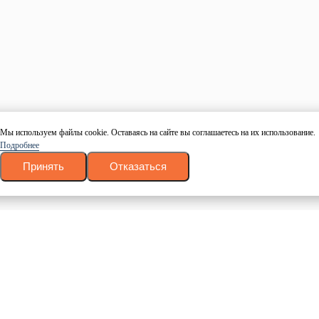
Номер телефона
Даю согласие на обработку персональных данных в
соответствие с
политикой конфиденциальности
.
Согласие на
обработку
.
Заказать звонок
Калькулятор пиломатериалов
Древесина
Тип
Размер
Мы используем файлы cookie. Оставаясь на сайте вы соглашаетесь на их использование.
Количество
Подробнее
Рассчитать
Принять
Отказаться
Ваш товар успешно добавлен в корзину
Вернуться
Оформить заказ
Заказать в 1 клик
Оставьте свои данные и наш менеджер свяжется с Вами в
течении 10 минут.
Ваше имя
Номер телефона
Даю согласие на обработку персональных данных в
соответствие с
политикой конфиденциальности
.
Согласие на