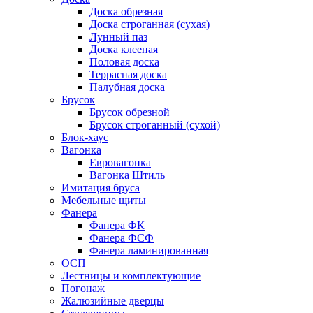
Доска обрезная
Доска строганная (сухая)
Лунный паз
Доска клееная
Половая доска
Террасная доска
Палубная доска
Брусок
Брусок обрезной
Брусок строганный (сухой)
Блок-хаус
Вагонка
Евровагонка
Вагонка Штиль
Имитация бруса
Мебельные щиты
Фанера
Фанера ФК
Фанера ФСФ
Фанера ламинированная
ОСП
Лестницы и комплектующие
Погонаж
Жалюзийные дверцы