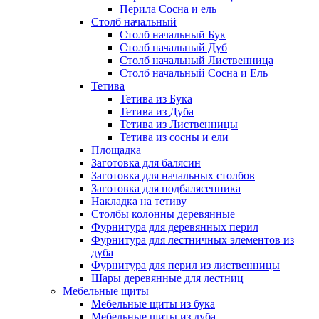
Перила Сосна и ель
Столб начальный
Столб начальный Бук
Столб начальный Дуб
Столб начальный Лиственница
Столб начальный Сосна и Ель
Тетива
Тетива из Бука
Тетива из Дуба
Тетива из Лиственницы
Тетива из сосны и ели
Площадка
Заготовка для балясин
Заготовка для начальных столбов
Заготовка для подбалясенника
Накладка на тетиву
Столбы колонны деревянные
Фурнитура для деревянных перил
Фурнитура для лестничных элементов из
дуба
Фурнитура для перил из лиственницы
Шары деревянные для лестниц
Мебельные щиты
Мебельные щиты из бука
Мебельные щиты из дуба