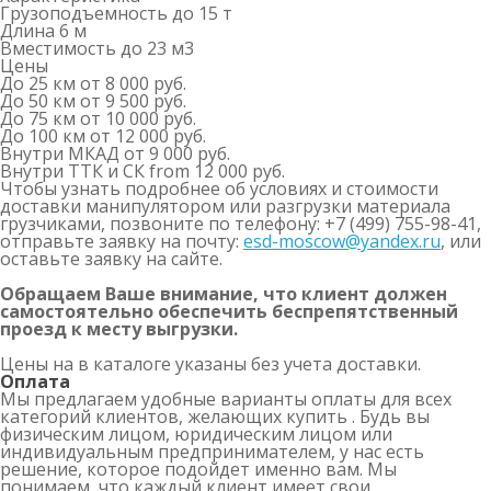
Грузоподъемность
до 15 т
Длина
6 м
Вместимость
до 23 м
3
Цены
До 25 км
от 8 000 руб.
До 50 км
от 9 500 руб.
До 75 км
от 10 000 руб.
До 100 км
от 12 000 руб.
Внутри МКАД
от 9 000 руб.
Внутри ТТК и СК
from 12 000 руб.
Чтобы узнать подробнее об условиях и стоимости
доставки манипулятором или разгрузки материала
грузчиками, позвоните по телефону: +7 (499) 755-98-41,
отправьте заявку на почту:
esd-moscow@yandex.ru
, или
оставьте заявку на сайте.
Обращаем Ваше внимание, что клиент должен
самостоятельно обеспечить беспрепятственный
проезд к месту выгрузки.
Цены на в каталоге указаны без учета доставки.
Оплата
Мы предлагаем удобные варианты оплаты для всех
категорий клиентов, желающих купить . Будь вы
физическим лицом, юридическим лицом или
индивидуальным предпринимателем, у нас есть
решение, которое подойдет именно вам. Мы
понимаем, что каждый клиент имеет свои