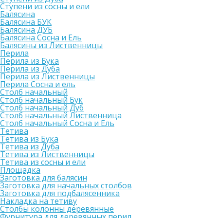
Ступени из сосны и ели
Балясина
Балясина БУК
Балясина ДУБ
Балясина Сосна и Ель
Балясины из Лиственницы
Перила
Перила из Бука
Перила из Дуба
Перила из Лиственницы
Перила Сосна и ель
Столб начальный
Столб начальный Бук
Столб начальный Дуб
Столб начальный Лиственница
Столб начальный Сосна и Ель
Тетива
Тетива из Бука
Тетива из Дуба
Тетива из Лиственницы
Тетива из сосны и ели
Площадка
Заготовка для балясин
Заготовка для начальных столбов
Заготовка для подбалясенника
Накладка на тетиву
Столбы колонны деревянные
Фурнитура для деревянных перил