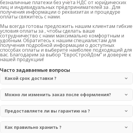
безналичные платежи без учета НДС от юридических
лиц и индивидуальных предпринимателей за . Для
получения информации о реквизитах и процедуре
оплаты свяжитесь с нами.
Мы всегда готовы предложить нашим клиентам гибкие
условия оплаты за , чтобы сделать ваше
сотрудничество с нами максимально комфортным и
удобным. Обратитесь к нашим специалистам для
получения подробной информации о доступных
способах оплаты и выберите наиболее подходящий для
вас. Благодарим за выбор "ЕвроСтройДом" и доверие к
нашей продукции!
Часто задаваемые вопросы
Какой срок доставки ?
Доставка осуществляется в течение 1-3 рабочих дней
по Москве и области. Для отдаленных регионов срок
Можно ли изменить заказ после оформления?
доставки может составлять до 7 рабочих дней.
Да, вы можете изменить заказ в течение 2 часов после
оформления. Для этого свяжитесь с нашим менеджером
Предоставляете ли вы гарантию на ?
по телефону +7 (499) 755-98-41.
Да, мы предоставляем гарантию 12 месяцев на всю
нашу продукцию. Гарантия покрывает
Как правильно хранить ?