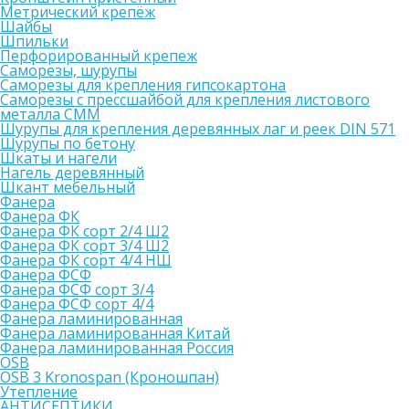
Метрический крепёж
Шайбы
Шпильки
Перфорированный крепеж
Саморезы, шурупы
Саморезы для крепления гипсокартона
Саморезы с прессшайбой для крепления листового
металла СММ
Шурупы для крепления деревянных лаг и реек DIN 571
Шурупы по бетону
Шкаты и нагели
Нагель деревянный
Шкант мебельный
Фанера
Фанера ФК
Фанера ФК сорт 2/4 Ш2
Фанера ФК сорт 3/4 Ш2
Фанера ФК сорт 4/4 НШ
Фанера ФСФ
Фанера ФСФ сорт 3/4
Фанера ФСФ сорт 4/4
Фанера ламинированная
Фанера ламинированная Китай
Фанера ламинированная Россия
OSB
OSB 3 Kronospan (Кроношпан)
Утепление
АНТИСЕПТИКИ