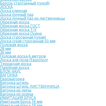
Брусок строганный (сухой)
ДОСКА
Доска клееная
Доска лунный паз
Доска лунный паз из лиственницы
Обрезная доска
Обрезная доска ГОСТ
Обрезная доска Т/У
Обрезная доска Осина
Доска строганная (сухая)
Доска сухая строганная 50 мм
Половая доска
28 мм
36 мм
Половая доска 6 метров
Доска для пола (Европол)
Террасная доска
Палубная доска
БЛОК-ХАУС
ВАГОНКА
Евровагонка
Вагонка штиль
Вагонка штиль ЛИСТВЕННИЦА
Вагонка из липы
Вагонка из осины
ИМИТАЦИЯ БРУСА
Имитация бруса 16 мм
Имитация бруса 18 мм