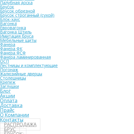
Палубная доска
Брусок
Брусок обрезной
Брусок строганный (сухой)
Блок-хаус
Вагонка
Евровагонка
Вагонка Штиль
Имитация бруса
Мебельные щиты
Фанера
Фанера ФК
Фанера ФСФ
Фанера ламинированная
ОСП
Лестницы и комплектующие
Погонаж
Жалюзийные дверцы
Столешницы
Крепеж
Заглушки
Блог
Акции
Оплата
Доставка
Прайс
О Компании
Контакты
РАСПРОДАЖА
БРУС