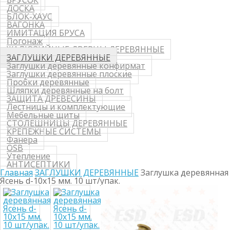
БРУСОК
ДОСКА
БЛОК-ХАУС
ВАГОНКА
ИМИТАЦИЯ БРУСА
Погонаж
ЖАЛЮЗИЙНЫЕ ДВЕРЦЫ ДЕРЕВЯННЫЕ
ЗАГЛУШКИ ДЕРЕВЯННЫЕ
Заглушки деревянные конфирмат
Заглушки деревянные плоские
Пробки деревянные
Шляпки деревянные на болт
ЗАЩИТА ДРЕВЕСИНЫ
Лестницы и комплектующие
Мебельные щиты
СТОЛЕШНИЦЫ ДЕРЕВЯННЫЕ
КРЕПЕЖНЫЕ СИСТЕМЫ
Фанера
OSB
Утепление
АНТИСЕПТИКИ
Главная
ЗАГЛУШКИ ДЕРЕВЯННЫЕ
Заглушка деревянная
Ясень d-10х15 мм. 10 шт/упак.