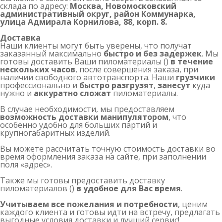
склада по адресу:
Москва, Новомосковский
административный округ, район Коммунарка,
улица Адмирала Корнилова, 88, корп. 8.
Доставка
Наши клиенты могут быть уверены, что получат
заказанный максимально
быстро и без задержек
. Мы
готовы доставить Ваши пиломатериалы ()
в течение
нескольких часов
, после совершения заказа, при
наличии свободного автотранспорта. Наши
грузчики
профессионально и
быстро разгрузят
,
занесут
куда
нужно и
аккуратно сложат
пиломатериалы.
В случае необходимости, мы предоставляем
возможность доставки манипулятором
, что
особенно удобно для больших партий и
крупногабаритных изделий.
Вы можете рассчитать точную стоимость доставки во
время оформления заказа на сайте, при заполнении
поля «адрес».
Также мы готовы предоставить доставку
пиломатериалов ()
в удобное для Вас время
.
Учитываем все пожелания и потребности
, ценим
каждого клиента и готовы идти на встречу, предлагать
выгодные условия доставки и лучший сервис!