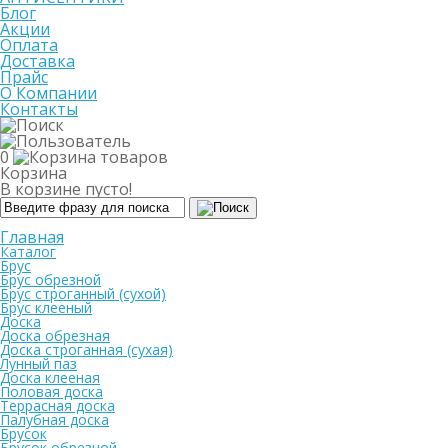
Блог
Акции
Оплата
Доставка
Прайс
О Компании
Контакты
0
Корзина
В корзине пусто!
Главная
Каталог
Брус
Брус обрезной
Брус строганный (сухой)
Брус клееный
Доска
Доска обрезная
Доска строганная (сухая)
Лунный паз
Доска клееная
Половая доска
Террасная доска
Палубная доска
Брусок
Брусок обрезной