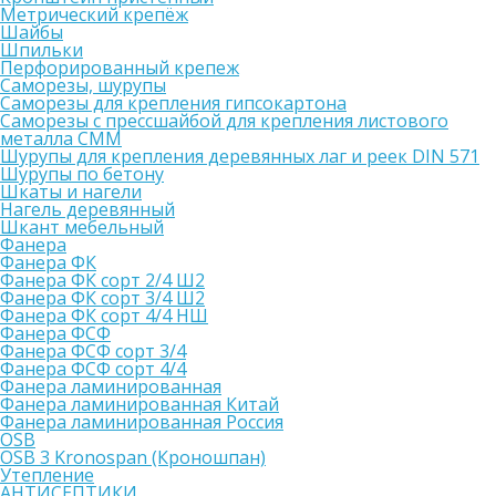
Метрический крепёж
Шайбы
Шпильки
Перфорированный крепеж
Саморезы, шурупы
Саморезы для крепления гипсокартона
Саморезы с прессшайбой для крепления листового
металла СММ
Шурупы для крепления деревянных лаг и реек DIN 571
Шурупы по бетону
Шкаты и нагели
Нагель деревянный
Шкант мебельный
Фанера
Фанера ФК
Фанера ФК сорт 2/4 Ш2
Фанера ФК сорт 3/4 Ш2
Фанера ФК сорт 4/4 НШ
Фанера ФСФ
Фанера ФСФ сорт 3/4
Фанера ФСФ сорт 4/4
Фанера ламинированная
Фанера ламинированная Китай
Фанера ламинированная Россия
OSB
OSB 3 Kronospan (Кроношпан)
Утепление
АНТИСЕПТИКИ