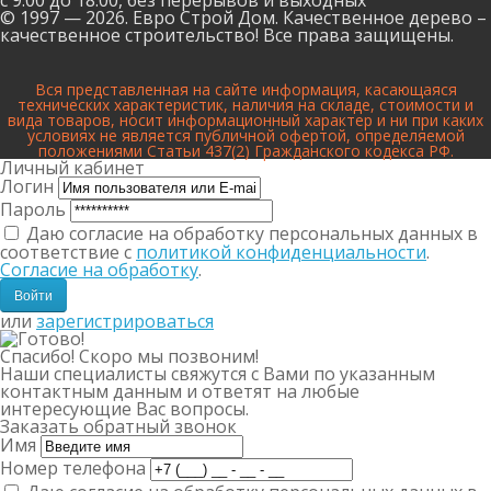
с 9:00 до 18:00,
без перерывов и выходных
© 1997 — 2026. Евро Строй Дом. Качественное дерево –
качественное строительство! Все права защищены.
Вся представленная на сайте информация, касающаяся
технических характеристик, наличия на складе, стоимости и
вида товаров, носит информационный характер и ни при каких
условиях не является публичной офертой, определяемой
положениями Статьи 437(2) Гражданского кодекса РФ.
Личный кабинет
Логин
Пароль
Даю согласие на обработку персональных данных в
соответствие с
политикой конфиденциальности
.
Согласие на обработку
.
или
зарегистрироваться
Спасибо! Скоро мы позвоним!
Наши специалисты свяжутся с Вами по указанным
контактным данным и ответят на любые
интересующие Вас вопросы.
Заказать обратный звонок
Имя
Номер телефона