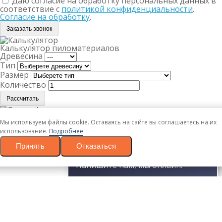
Даю согласие на обработку персональных данных в
соответствие с
политикой конфиденциальности
.
Согласие на обработку
.
Заказать звонок
Калькулятор пиломатериалов
Древесина
Тип
Размер
Количество
Рассчитать
Ваш товар успешно добавлен в корзину
Мы используем файлы cookie. Оставаясь на сайте вы соглашаетесь на их
Вернуться
использование.
Подробнее
Оформить заказ
Принять
Отказаться
Заказать в 1 клик
Оставьте свои данные и наш менеджер свяжется с Вами
Напишите нам, мы онлайн!
в течении 10 минут.
Ваше имя
Номер телефона
Даю согласие на обработку персональных данных в
соответствие с
политикой конфиденциальности
.