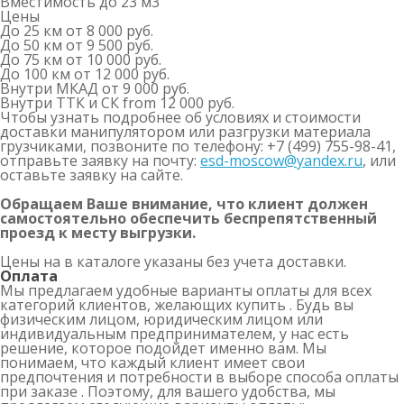
Вместимость
до 23 м
3
Цены
До 25 км
от 8 000 руб.
До 50 км
от 9 500 руб.
До 75 км
от 10 000 руб.
До 100 км
от 12 000 руб.
Внутри МКАД
от 9 000 руб.
Внутри ТТК и СК
from 12 000 руб.
Чтобы узнать подробнее об условиях и стоимости
доставки манипулятором или разгрузки материала
грузчиками, позвоните по телефону: +7 (499) 755-98-41,
отправьте заявку на почту:
esd-moscow@yandex.ru
, или
оставьте заявку на сайте.
Обращаем Ваше внимание, что клиент должен
самостоятельно обеспечить беспрепятственный
проезд к месту выгрузки.
Цены на в каталоге указаны без учета доставки.
Оплата
Мы предлагаем удобные варианты оплаты для всех
категорий клиентов, желающих купить . Будь вы
физическим лицом, юридическим лицом или
индивидуальным предпринимателем, у нас есть
решение, которое подойдет именно вам. Мы
понимаем, что каждый клиент имеет свои
предпочтения и потребности в выборе способа оплаты
при заказе . Поэтому, для вашего удобства, мы