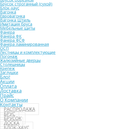
Брусок строганный (сухой)
Блок-хаус
Вагонка
Евровагонка
Вагонка Штиль
Имитация бруса
Мебельные щиты
Фанера
Фанера ФК
Фанера ФСФ
Фанера ламинированная
ОСП
Лестницы и комплектующие
Погонаж
Жалюзийные дверцы
Столешницы
Крепеж
Заглушки
Блог
Акции
Оплата
Доставка
Прайс
О Компании
Контакты
РАСПРОДАЖА
БРУС
БРУСОК
ДОСКА
БЛОК-ХАУС