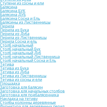
Ступени из сосны и ели
Балясина
Балясина БУК
Балясина ДУБ
Балясина Сосна и Ель
Балясины из Лиственницы
Перила
Перила из Бука
Перила из Дуба
Перила из Лиственницы
Перила Сосна и ель
Столб начальный
Столб начальный Бук
Столб начальный Дуб
Столб начальный Лиственница
Столб начальный Сосна и Ель
Тетива
Тетива из Бука
Тетива из Дуба
Тетива из Лиственницы
Тетива из сосны и ели
Площадка
Заготовка для балясин
Заготовка для начальных столбов
Заготовка для подбалясенника
Накладка на тетиву
Столбы колонны деревянные
Фурнитура для деревянных перил