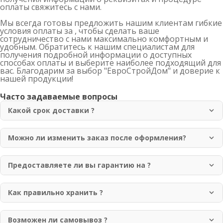
оплаты свяжитесь с нами.
Мы всегда готовы предложить нашим клиентам гибкие
условия оплаты за , чтобы сделать ваше
сотрудничество с нами максимально комфортным и
удобным. Обратитесь к нашим специалистам для
получения подробной информации о доступных
способах оплаты и выберите наиболее подходящий для
вас. Благодарим за выбор "ЕвроСтройДом" и доверие к
нашей продукции!
Часто задаваемые вопросы
Какой срок доставки ?
Доставка осуществляется в течение 1-3 рабочих дней
по Москве и области. Для отдаленных регионов срок
Можно ли изменить заказ после оформления?
доставки может составлять до 7 рабочих дней.
Да, вы можете изменить заказ в течение 2 часов после
оформления. Для этого свяжитесь с нашим менеджером
Предоставляете ли вы гарантию на ?
по телефону +7 (499) 755-98-41.
Да, мы предоставляем гарантию 12 месяцев на всю
нашу продукцию. Гарантия покрывает
Как правильно хранить ?
производственные дефекты и нарушения качества
Рекомендуется хранить в сухом, хорошо
материалов.
проветриваемом помещении, защищенном от прямых
Возможен ли самовывоз ?