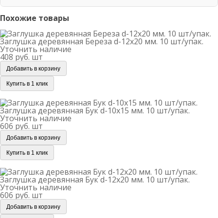
солнечных лучей и атмосферных осадков. Изделия
Да, самовывоз возможен с нашего склада по адресу:
Похожие товары
должны располагаться на ровной поверхности.
Москва, Новомосковский административный округ,
Заглушка деревянная Береза d-12х20 мм. 10 шт/упак.
район Коммунарка, улица Адмирала Корнилова, 88,
Заглушка деревянная Береза d-12х20 мм. 10 шт/упак.
корп. 8. Перед приездом обязательно согласуйте время
Уточнить наличие
408 руб.
шт
с менеджером.
Добавить в корзину
Купить в 1 клик
Заглушка деревянная Бук d-10х15 мм. 10 шт/упак.
Заглушка деревянная Бук d-10х15 мм. 10 шт/упак.
Уточнить наличие
606 руб.
шт
Добавить в корзину
Купить в 1 клик
Заглушка деревянная Бук d-12х20 мм. 10 шт/упак.
Заглушка деревянная Бук d-12х20 мм. 10 шт/упак.
Уточнить наличие
606 руб.
шт
Добавить в корзину