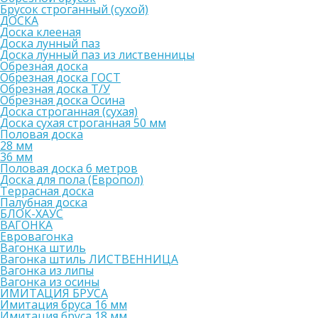
Брусок строганный (сухой)
ДОСКА
Доска клееная
Доска лунный паз
Доска лунный паз из лиственницы
Обрезная доска
Обрезная доска ГОСТ
Обрезная доска Т/У
Обрезная доска Осина
Доска строганная (сухая)
Доска сухая строганная 50 мм
Половая доска
28 мм
36 мм
Половая доска 6 метров
Доска для пола (Европол)
Террасная доска
Палубная доска
БЛОК-ХАУС
ВАГОНКА
Евровагонка
Вагонка штиль
Вагонка штиль ЛИСТВЕННИЦА
Вагонка из липы
Вагонка из осины
ИМИТАЦИЯ БРУСА
Имитация бруса 16 мм
Имитация бруса 18 мм