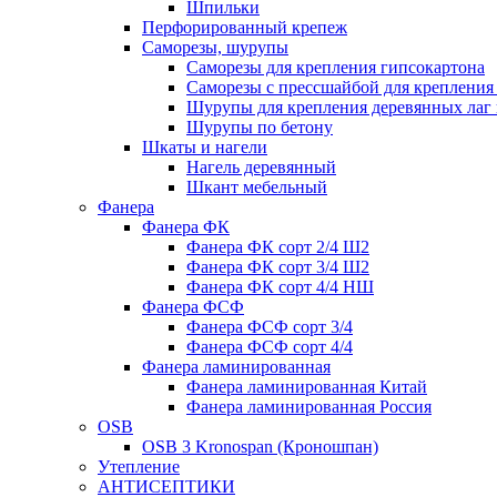
Шпильки
Перфорированный крепеж
Саморезы, шурупы
Саморезы для крепления гипсокартона
Саморезы с прессшайбой для креплени
Шурупы для крепления деревянных лаг 
Шурупы по бетону
Шкаты и нагели
Нагель деревянный
Шкант мебельный
Фанера
Фанера ФК
Фанера ФК сорт 2/4 Ш2
Фанера ФК сорт 3/4 Ш2
Фанера ФК сорт 4/4 НШ
Фанера ФСФ
Фанера ФСФ сорт 3/4
Фанера ФСФ сорт 4/4
Фанера ламинированная
Фанера ламинированная Китай
Фанера ламинированная Россия
OSB
OSB 3 Kronospan (Кроношпан)
Утепление
АНТИСЕПТИКИ