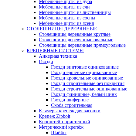
Мебельные щиты из дуба
Мебельные щиты из ели
Мебельные щиты из лиственницы
Мебельные щиты из сосны
Мебельные щиты из ясеня
СТОЛЕШНИЦЫ ДЕРЕВЯННЫЕ
Столешницы деревянные круглые
Столешницы деревянные овальные
Столешницы деревянные прямоугольные
КРЕПЕЖНЫЕ СИСТЕМЫ
Анкерная техника
Гвозди
Гвозди винтовые оцинкованные
Гвозди ершёные оцинкованные
Гвозди кровельные оцинкованные
Гвозди строительные без покрытия
Гвозди строительные оцинкованные
Гвозди финишные, белый цинк
Гвозди шиферные
Скоба строительная
Клямеры крепеж для вагонки
Крепеж Zipbolt
Кронштейн пристенный
Метрический крепёж
Шайбы