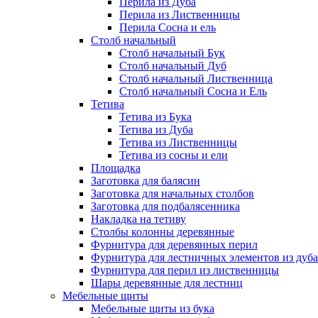
Перила из Дуба
Перила из Лиственницы
Перила Сосна и ель
Столб начальный
Столб начальный Бук
Столб начальный Дуб
Столб начальный Лиственница
Столб начальный Сосна и Ель
Тетива
Тетива из Бука
Тетива из Дуба
Тетива из Лиственницы
Тетива из сосны и ели
Площадка
Заготовка для балясин
Заготовка для начальных столбов
Заготовка для подбалясенника
Накладка на тетиву
Столбы колонны деревянные
Фурнитура для деревянных перил
Фурнитура для лестничных элементов из дуба
Фурнитура для перил из лиственницы
Шары деревянные для лестниц
Мебельные щиты
Мебельные щиты из бука