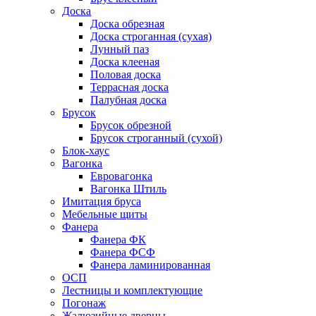
Доска
Доска обрезная
Доска строганная (сухая)
Лунный паз
Доска клееная
Половая доска
Террасная доска
Палубная доска
Брусок
Брусок обрезной
Брусок строганный (сухой)
Блок-хаус
Вагонка
Евровагонка
Вагонка Штиль
Имитация бруса
Мебельные щиты
Фанера
Фанера ФК
Фанера ФСФ
Фанера ламинированная
ОСП
Лестницы и комплектующие
Погонаж
Жалюзийные дверцы