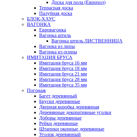
Доска для пола (Европол)
Террасная доска
Палубная доска
БЛОК-ХАУС
ВАГОНКА
Евровагонка
Вагонка штиль
Вагонка штиль ЛИСТВЕННИЦА
Вагонка из липы
Вагонка из осины
ИМИТАЦИЯ БРУСА
Имитация бруса 16 мм
Имитация бруса 18 мм
Имитация бруса 21 мм
Имитация бруса 28 мм
Имитация бруса 35 мм
Погонаж
Багет деревянный
Бруски деревянные
Дверная коробка деревянная
Деревянные декоративные уголки
Доборы деревянные
Рейки деревянные
Штапики оконные деревянные
Уголок деревянный