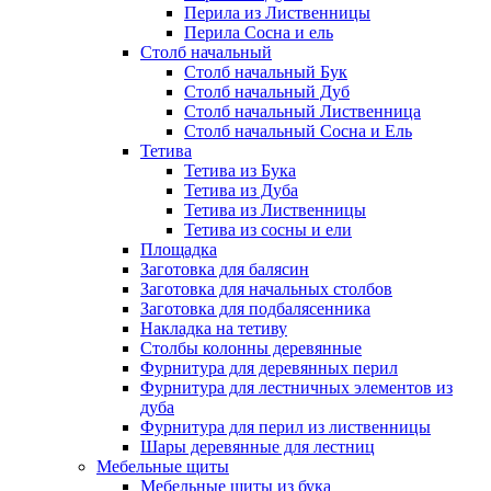
Перила из Лиственницы
Перила Сосна и ель
Столб начальный
Столб начальный Бук
Столб начальный Дуб
Столб начальный Лиственница
Столб начальный Сосна и Ель
Тетива
Тетива из Бука
Тетива из Дуба
Тетива из Лиственницы
Тетива из сосны и ели
Площадка
Заготовка для балясин
Заготовка для начальных столбов
Заготовка для подбалясенника
Накладка на тетиву
Столбы колонны деревянные
Фурнитура для деревянных перил
Фурнитура для лестничных элементов из
дуба
Фурнитура для перил из лиственницы
Шары деревянные для лестниц
Мебельные щиты
Мебельные щиты из бука