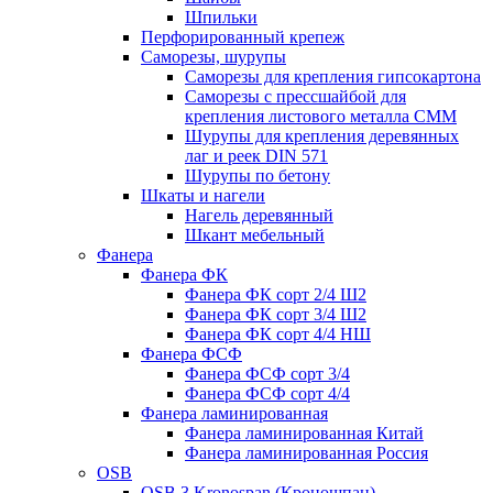
Шпильки
Перфорированный крепеж
Саморезы, шурупы
Саморезы для крепления гипсокартона
Саморезы с прессшайбой для
крепления листового металла СММ
Шурупы для крепления деревянных
лаг и реек DIN 571
Шурупы по бетону
Шкаты и нагели
Нагель деревянный
Шкант мебельный
Фанера
Фанера ФК
Фанера ФК сорт 2/4 Ш2
Фанера ФК сорт 3/4 Ш2
Фанера ФК сорт 4/4 НШ
Фанера ФСФ
Фанера ФСФ сорт 3/4
Фанера ФСФ сорт 4/4
Фанера ламинированная
Фанера ламинированная Китай
Фанера ламинированная Россия
OSB
OSB 3 Kronospan (Кроношпан)