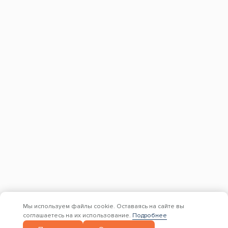
персональных данных
Крепеж
КОНТАКТЫ
+7 (499) 755-98-41
Заказать обратный звонок
Адрес склада и офиса:
Москва, Новомосковский административный
округ, район Коммунарка, улица Адмирала
Корнилова, 88, корп. 8
с 9:00 до 18:00,
без перерывов и выходных
Мы используем файлы cookie. Оставаясь на сайте вы
соглашаетесь на их использование.
Подробнее
© 1997 — 2026. Евро Строй Дом. Качественное дерево –