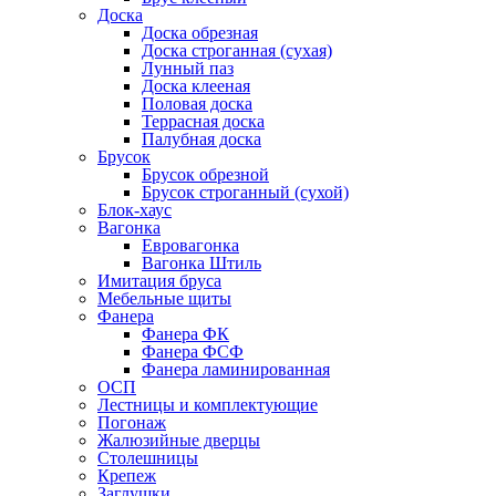
Доска
Доска обрезная
Доска строганная (сухая)
Лунный паз
Доска клееная
Половая доска
Террасная доска
Палубная доска
Брусок
Брусок обрезной
Брусок строганный (сухой)
Блок-хаус
Вагонка
Евровагонка
Вагонка Штиль
Имитация бруса
Мебельные щиты
Фанера
Фанера ФК
Фанера ФСФ
Фанера ламинированная
ОСП
Лестницы и комплектующие
Погонаж
Жалюзийные дверцы
Столешницы
Крепеж
Заглушки