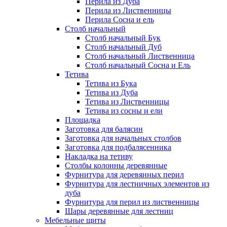
Перила из Дуба
Перила из Лиственницы
Перила Сосна и ель
Столб начальный
Столб начальный Бук
Столб начальный Дуб
Столб начальный Лиственница
Столб начальный Сосна и Ель
Тетива
Тетива из Бука
Тетива из Дуба
Тетива из Лиственницы
Тетива из сосны и ели
Площадка
Заготовка для балясин
Заготовка для начальных столбов
Заготовка для подбалясенника
Накладка на тетиву
Столбы колонны деревянные
Фурнитура для деревянных перил
Фурнитура для лестничных элементов из
дуба
Фурнитура для перил из лиственницы
Шары деревянные для лестниц
Мебельные щиты