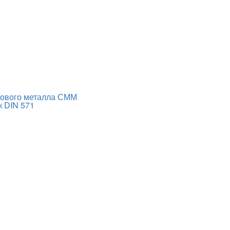
тового металла СММ
к DIN 571