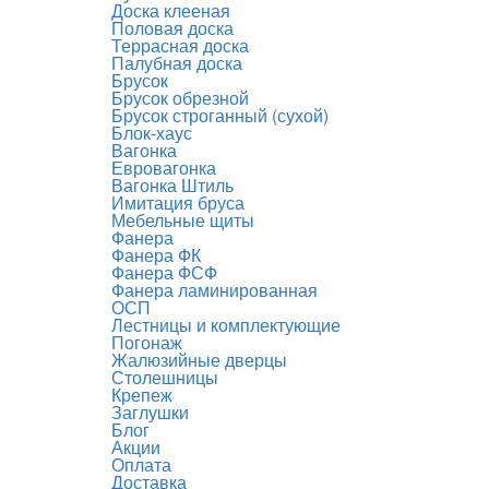
Доска клееная
Половая доска
Террасная доска
Палубная доска
Брусок
Брусок обрезной
Брусок строганный (сухой)
Блок-хаус
Вагонка
Евровагонка
Вагонка Штиль
Имитация бруса
Мебельные щиты
Фанера
Фанера ФК
Фанера ФСФ
Фанера ламинированная
ОСП
Лестницы и комплектующие
Погонаж
Жалюзийные дверцы
Столешницы
Крепеж
Заглушки
Блог
Акции
Оплата
Доставка