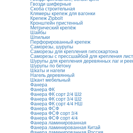
Гвозди шиферные
Скоба строительная
Клямеры крепеж для вагонки
Крепеж Zipbolt
Кронштейн пристенный
Метрический крепёж
Шайбы
Шпильки
Перфорированный крепеж
Саморезы, шурупы
Саморезы для крепления гипсокартона
Саморезы с прессшайбой для крепления лис
Шурупы для крепления деревянных лаг и рее
Шурупы по бетону
Шкаты и нагели
Нагель деревянный
Шкант мебельный
Фанера
Фанера ФК
Фанера ФК сорт 2/4 Ш2
Фанера ФК сорт 3/4 Ш2
Фанера ФК сорт 4/4 НШ
Фанера ФСФ
Фанера ФСФ сорт 3/4
Фанера ФСФ сорт 4/4
Фанера ламинированная
Фанера ламинированная Китай
Фанера ламинированная Россия