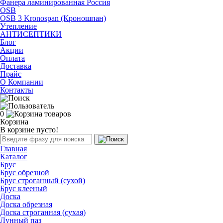
Фанера ламинированная Россия
OSB
OSB 3 Kronospan (Кроношпан)
Утепление
АНТИСЕПТИКИ
Блог
Акции
Оплата
Доставка
Прайс
О Компании
Контакты
0
Корзина
В корзине пусто!
Главная
Каталог
Брус
Брус обрезной
Брус строганный (сухой)
Брус клееный
Доска
Доска обрезная
Доска строганная (сухая)
Лунный паз