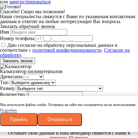
или
зарегистрироваться
Спасибо! Скоро мы позвоним!
Наши специалисты свяжутся с Вами по указанным контактным
данным и ответят на любые интересующие Вас вопросы.
Заказать обратный звонок
Имя
Номер телефона
Даю согласие на обработку персональных данных в
соответствие с
политикой конфиденциальности
.
Согласие на
обработку
.
Заказать звонок
Калькулятор пиломатериалов
Древесина
Тип
Размер
Количество
Рассчитать
Мы используем файлы cookie. Оставаясь на сайте вы соглашаетесь на их использование.
Подробнее
Ваш товар успешно добавлен в корзину
Вернуться
Принять
Отказаться
Оформить заказ
Заказать в 1 клик
Оставьте свои данные и наш менеджер свяжется с Вами в
течении 10 минут.