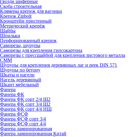
Гвозди шиферные
Скоба строительная
Клямеры крепеж для вагонки
Крепеж Zipbolt
Кронштейн пристенный
Метрический крепёж
Шайбы
Шпильки
Перфорированный крепеж
Саморезы, шурупы
Саморезы для крепления гипсокартона
Саморезы с прессшайбой для крепления листового металла
СММ
Шурупы для крепления деревянных лаг и реек DIN 571
Шурупы по бетону
Шкаты и нагели
Нагель деревянный
Шкант мебельный
Фанера
Фанера ФК
Фанера ФК сорт 2/4 Ш2
Фанера ФК сорт 3/4 Ш2
Фанера ФК сорт 4/4 НШ
Фанера ФСФ
Фанера ФСФ сорт 3/4
Фанера ФСФ сорт 4/4
Фанера ламинированная
Фанера ламинированная Китай