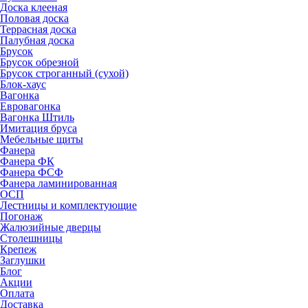
Доска клееная
Половая доска
Террасная доска
Палубная доска
Брусок
Брусок обрезной
Брусок строганный (сухой)
Блок-хаус
Вагонка
Евровагонка
Вагонка Штиль
Имитация бруса
Мебельные щиты
Фанера
Фанера ФК
Фанера ФСФ
Фанера ламинированная
ОСП
Лестницы и комплектующие
Погонаж
Жалюзийные дверцы
Столешницы
Крепеж
Заглушки
Блог
Акции
Оплата
Доставка