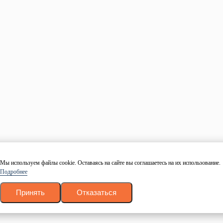
Спасибо! Скоро мы позвоним!
Наши специалисты свяжутся с Вами по указанным
контактным данным и ответят на любые интересующие Вас
вопросы.
Заказать обратный звонок
Имя
Номер телефона
Даю согласие на обработку персональных данных в
соответствие с
политикой конфиденциальности
.
Согласие
на обработку
.
Заказать звонок
Калькулятор пиломатериалов
Древесина
Мы используем файлы cookie. Оставаясь на сайте вы соглашаетесь на их использование.
Тип
Подробнее
Размер
Количество
Принять
Отказаться
Рассчитать
Ваш товар успешно добавлен в корзину