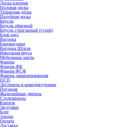
Доска клееная
Половая доска
Террасная доска
Палубная доска
Брусок
Брусок обрезной
Брусок строганный (сухой)
Блок-хаус
Вагонка
Евровагонка
Вагонка Штиль
Имитация бруса
Мебельные щиты
Фанера
Фанера ФК
Фанера ФСФ
Фанера ламинированная
ОСП
Лестницы и комплектующие
Погонаж
Жалюзийные дверцы
Столешницы
Крепеж
Заглушки
Блог
Акции
Оплата
Доставка