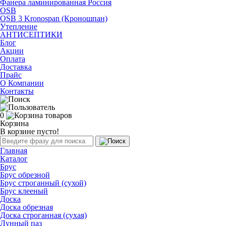
Фанера ламинированная Россия
OSB
OSB 3 Kronospan (Кроношпан)
Утепление
АНТИСЕПТИКИ
Блог
Акции
Оплата
Доставка
Прайс
О Компании
Контакты
0
Корзина
В корзине пусто!
Главная
Каталог
Брус
Брус обрезной
Брус строганный (сухой)
Брус клееный
Доска
Доска обрезная
Доска строганная (сухая)
Лунный паз