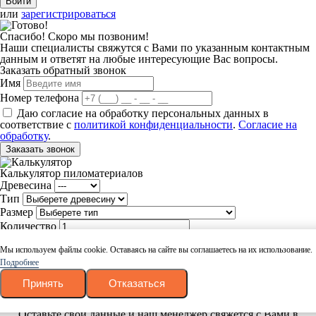
или
зарегистрироваться
Спасибо! Скоро мы позвоним!
Наши специалисты свяжутся с Вами по указанным контактным
данным и ответят на любые интересующие Вас вопросы.
Заказать обратный звонок
Имя
Номер телефона
Даю согласие на обработку персональных данных в
соответствие с
политикой конфиденциальности
.
Согласие на
обработку
.
Заказать звонок
Калькулятор пиломатериалов
Древесина
Тип
Размер
Количество
Рассчитать
Мы используем файлы cookie. Оставаясь на сайте вы соглашаетесь на их использование.
Подробнее
Ваш товар успешно добавлен в корзину
Вернуться
Принять
Отказаться
Оформить заказ
Заказать в 1 клик
Оставьте свои данные и наш менеджер свяжется с Вами в