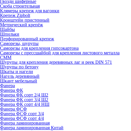
Гвозди шиферные
Скоба строительная
Клямеры крепеж для вагонки
Крепеж Zipbolt
Кронштейн пристенный
Метрический крепёж
Шайбы
Шпильки
Перфорированный крепеж
Саморезы, шурупы
Саморезы для крепления гипсокартона
Саморезы с прессшайбой для крепления листового металла
СММ
Шурупы для крепления деревянных лаг и реек DIN 571
Шурупы по бетону
Шкаты и нагели
Нагель деревянный
Шкант мебельный
Фанера
Фанера ФК
Фанера ФК сорт 2/4 Ш2
Фанера ФК сорт 3/4 Ш2
Фанера ФК сорт 4/4 НШ
Фанера ФСФ
Фанера ФСФ сорт 3/4
Фанера ФСФ сорт 4/4
Фанера ламинированная
Фанера ламинированная Китай