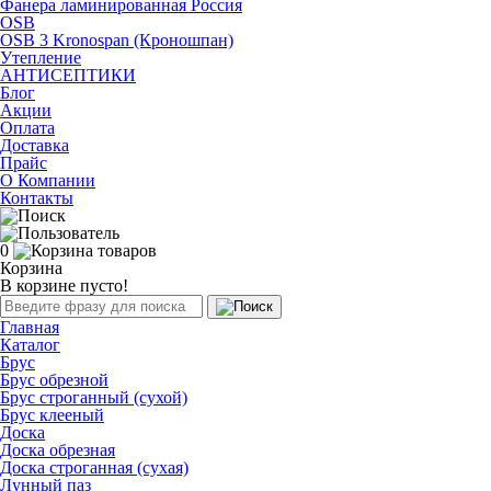
Фанера ламинированная Россия
OSB
OSB 3 Kronospan (Кроношпан)
Утепление
АНТИСЕПТИКИ
Блог
Акции
Оплата
Доставка
Прайс
О Компании
Контакты
0
Корзина
В корзине пусто!
Главная
Каталог
Брус
Брус обрезной
Брус строганный (сухой)
Брус клееный
Доска
Доска обрезная
Доска строганная (сухая)
Лунный паз