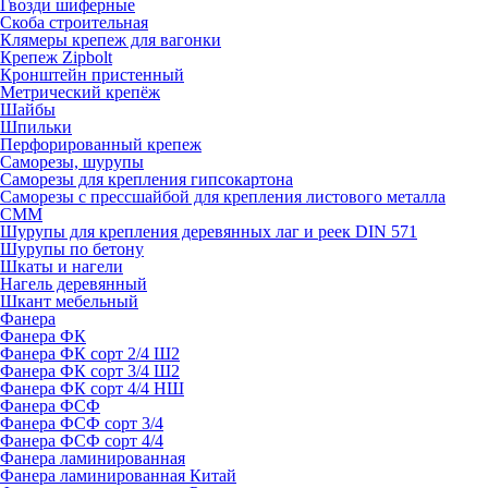
Гвозди шиферные
Скоба строительная
Клямеры крепеж для вагонки
Крепеж Zipbolt
Кронштейн пристенный
Метрический крепёж
Шайбы
Шпильки
Перфорированный крепеж
Саморезы, шурупы
Саморезы для крепления гипсокартона
Саморезы с прессшайбой для крепления листового металла
СММ
Шурупы для крепления деревянных лаг и реек DIN 571
Шурупы по бетону
Шкаты и нагели
Нагель деревянный
Шкант мебельный
Фанера
Фанера ФК
Фанера ФК сорт 2/4 Ш2
Фанера ФК сорт 3/4 Ш2
Фанера ФК сорт 4/4 НШ
Фанера ФСФ
Фанера ФСФ сорт 3/4
Фанера ФСФ сорт 4/4
Фанера ламинированная
Фанера ламинированная Китай