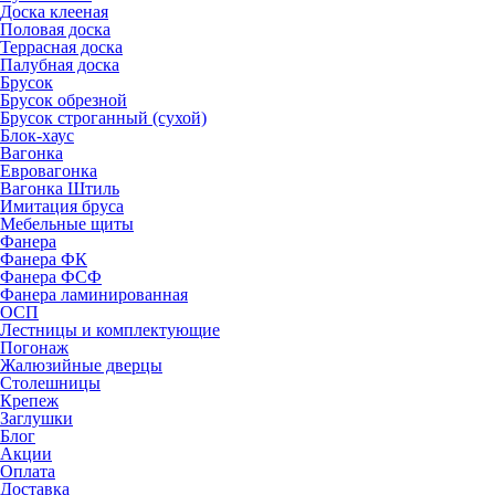
Доска клееная
Половая доска
Террасная доска
Палубная доска
Брусок
Брусок обрезной
Брусок строганный (сухой)
Блок-хаус
Вагонка
Евровагонка
Вагонка Штиль
Имитация бруса
Мебельные щиты
Фанера
Фанера ФК
Фанера ФСФ
Фанера ламинированная
ОСП
Лестницы и комплектующие
Погонаж
Жалюзийные дверцы
Столешницы
Крепеж
Заглушки
Блог
Акции
Оплата
Доставка