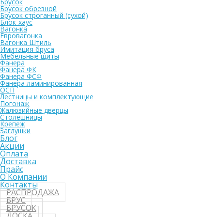
Брусок
Брусок обрезной
Брусок строганный (сухой)
Блок-хаус
Вагонка
Евровагонка
Вагонка Штиль
Имитация бруса
Мебельные щиты
Фанера
Фанера ФК
Фанера ФСФ
Фанера ламинированная
ОСП
Лестницы и комплектующие
Погонаж
Жалюзийные дверцы
Столешницы
Крепеж
Заглушки
Блог
Акции
Оплата
Доставка
Прайс
О Компании
Контакты
РАСПРОДАЖА
БРУС
БРУСОК
ДОСКА