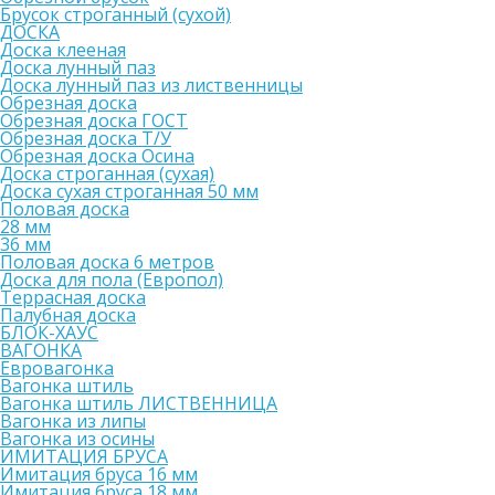
Брусок строганный (сухой)
ДОСКА
Доска клееная
Доска лунный паз
Доска лунный паз из лиственницы
Обрезная доска
Обрезная доска ГОСТ
Обрезная доска Т/У
Обрезная доска Осина
Доска строганная (сухая)
Доска сухая строганная 50 мм
Половая доска
28 мм
36 мм
Половая доска 6 метров
Доска для пола (Европол)
Террасная доска
Палубная доска
БЛОК-ХАУС
ВАГОНКА
Евровагонка
Вагонка штиль
Вагонка штиль ЛИСТВЕННИЦА
Вагонка из липы
Вагонка из осины
ИМИТАЦИЯ БРУСА
Имитация бруса 16 мм
Имитация бруса 18 мм