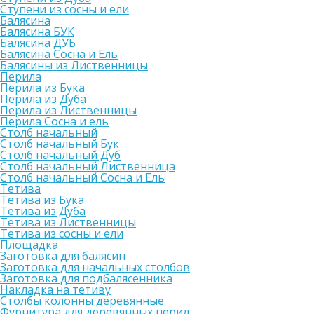
Ступени из сосны и ели
Балясина
Балясина БУК
Балясина ДУБ
Балясина Сосна и Ель
Балясины из Лиственницы
Перила
Перила из Бука
Перила из Дуба
Перила из Лиственницы
Перила Сосна и ель
Столб начальный
Столб начальный Бук
Столб начальный Дуб
Столб начальный Лиственница
Столб начальный Сосна и Ель
Тетива
Тетива из Бука
Тетива из Дуба
Тетива из Лиственницы
Тетива из сосны и ели
Площадка
Заготовка для балясин
Заготовка для начальных столбов
Заготовка для подбалясенника
Накладка на тетиву
Столбы колонны деревянные
Фурнитура для деревянных перил