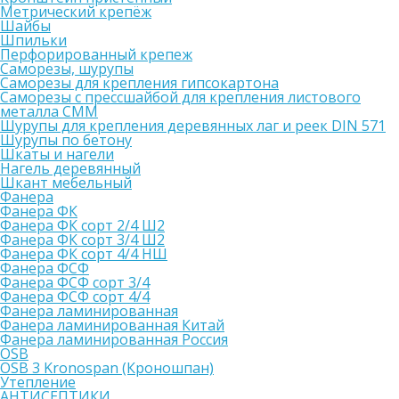
Метрический крепёж
Шайбы
Шпильки
Перфорированный крепеж
Саморезы, шурупы
Саморезы для крепления гипсокартона
Саморезы с прессшайбой для крепления листового
металла СММ
Шурупы для крепления деревянных лаг и реек DIN 571
Шурупы по бетону
Шкаты и нагели
Нагель деревянный
Шкант мебельный
Фанера
Фанера ФК
Фанера ФК сорт 2/4 Ш2
Фанера ФК сорт 3/4 Ш2
Фанера ФК сорт 4/4 НШ
Фанера ФСФ
Фанера ФСФ сорт 3/4
Фанера ФСФ сорт 4/4
Фанера ламинированная
Фанера ламинированная Китай
Фанера ламинированная Россия
OSB
OSB 3 Kronospan (Кроношпан)
Утепление
АНТИСЕПТИКИ