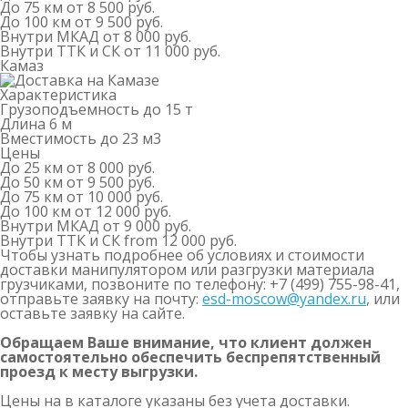
До 75 км
от 8 500 руб.
До 100 км
от 9 500 руб.
Внутри МКАД
от 8 000 руб.
Внутри ТТК и СК
от 11 000 руб.
Камаз
Характеристика
Грузоподъемность
до 15 т
Длина
6 м
Вместимость
до 23 м
3
Цены
До 25 км
от 8 000 руб.
До 50 км
от 9 500 руб.
До 75 км
от 10 000 руб.
До 100 км
от 12 000 руб.
Внутри МКАД
от 9 000 руб.
Внутри ТТК и СК
from 12 000 руб.
Чтобы узнать подробнее об условиях и стоимости
доставки манипулятором или разгрузки материала
грузчиками, позвоните по телефону: +7 (499) 755-98-41,
отправьте заявку на почту:
esd-moscow@yandex.ru
, или
оставьте заявку на сайте.
Обращаем Ваше внимание, что клиент должен
самостоятельно обеспечить беспрепятственный
проезд к месту выгрузки.
Цены на в каталоге указаны без учета доставки.