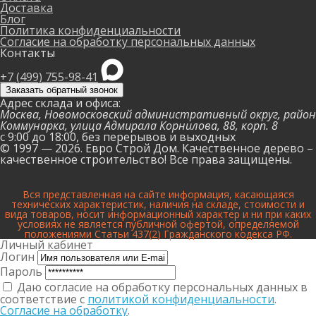
Доставка
Блог
Политика конфиденциальности
Согласие на обработку персональных данных
Контакты
+7 (499) 755-98-41
Заказать обратный звонок
Адрес склада и офиса:
Москва, Новомосковский административный округ, район
Коммунарка, улица Адмирала Корнилова, 88, корп. 8
с 9:00 до 18:00,
без перерывов и выходных
© 1997 — 2026. Евро Строй Дом. Качественное дерево –
качественное строительство! Все права защищены.
Вся представленная на сайте информация, касающаяся
технических характеристик, наличия на складе, стоимости и
вида товаров, носит информационный характер и ни при каких
условиях не является публичной офертой, определяемой
положениями Статьи 437(2) Гражданского кодекса РФ.
Личный кабинет
Логин
Пароль
Даю согласие на обработку персональных данных в
соответствие с
политикой конфиденциальности
.
Согласие на обработку
.