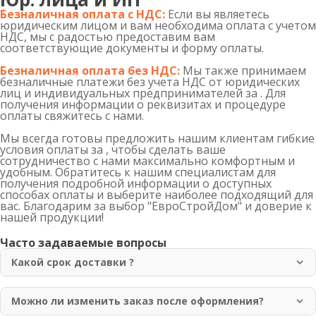
Безналичная оплата с НДС:
Если вы являетесь
юридическим лицом и вам необходима оплата с учетом
НДС, мы с радостью предоставим вам
соответствующие документы и форму оплаты.
Безналичная оплата без НДС:
Мы также принимаем
безналичные платежи без учета НДС от юридических
лиц и индивидуальных предпринимателей за . Для
получения информации о реквизитах и процедуре
оплаты свяжитесь с нами.
Мы всегда готовы предложить нашим клиентам гибкие
условия оплаты за , чтобы сделать ваше
сотрудничество с нами максимально комфортным и
удобным. Обратитесь к нашим специалистам для
получения подробной информации о доступных
способах оплаты и выберите наиболее подходящий для
вас. Благодарим за выбор "ЕвроСтройДом" и доверие к
нашей продукции!
Часто задаваемые вопросы
Какой срок доставки ?
Доставка осуществляется в течение 1-3 рабочих дней
по Москве и области. Для отдаленных регионов срок
Можно ли изменить заказ после оформления?