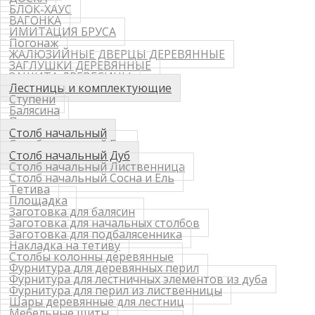
БЛОК-ХАУС
ВАГОНКА
ИМИТАЦИЯ БРУСА
Погонаж
ЖАЛЮЗИЙНЫЕ ДВЕРЦЫ ДЕРЕВЯННЫЕ
ЗАГЛУШКИ ДЕРЕВЯННЫЕ
ЗАЩИТА ДРЕВЕСИНЫ
Лестницы и комплектующие
Ступени
Балясина
Перила
Столб начальный
Столб начальный Бук
Столб начальный Дуб
Столб начальный Лиственница
Столб начальный Сосна и Ель
Тетива
Площадка
Заготовка для балясин
Заготовка для начальных столбов
Заготовка для подбалясенника
Накладка на тетиву
Столбы колонны деревянные
Фурнитура для деревянных перил
Фурнитура для лестничных элементов из дуба
Фурнитура для перил из лиственницы
Шары деревянные для лестниц
Мебельные щиты