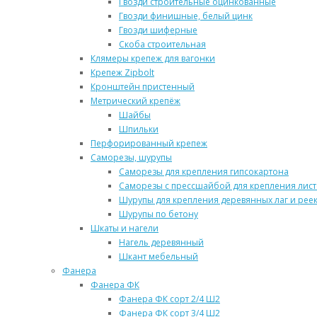
Гвозди строительные оцинкованные
Гвозди финишные, белый цинк
Гвозди шиферные
Скоба строительная
Клямеры крепеж для вагонки
Крепеж Zipbolt
Кронштейн пристенный
Метрический крепёж
Шайбы
Шпильки
Перфорированный крепеж
Саморезы, шурупы
Саморезы для крепления гипсокартона
Саморезы с прессшайбой для крепления лис
Шурупы для крепления деревянных лаг и реек
Шурупы по бетону
Шкаты и нагели
Нагель деревянный
Шкант мебельный
Фанера
Фанера ФК
Фанера ФК сорт 2/4 Ш2
Фанера ФК сорт 3/4 Ш2