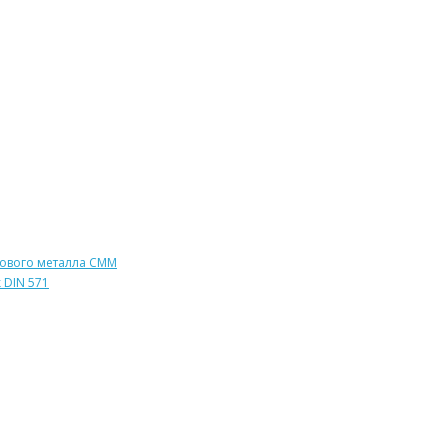
тового металла СММ
 DIN 571