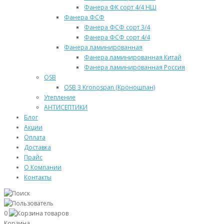
Фанера ФК сорт 4/4 НШ
Фанера ФСФ
Фанера ФСФ сорт 3/4
Фанера ФСФ сорт 4/4
Фанера ламинированная
Фанера ламинированная Китай
Фанера ламинированная Россия
OSB
OSB 3 Kronospan (Кроношпан)
Утепление
АНТИСЕПТИКИ
Блог
Акции
Оплата
Доставка
Прайс
О Компании
Контакты
0
Корзина