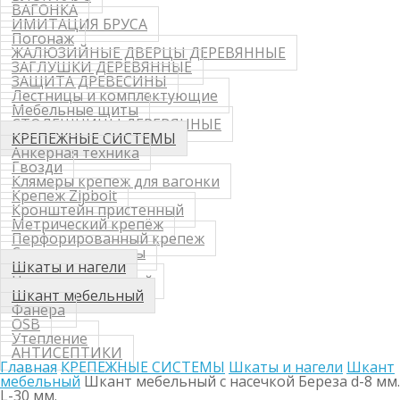
ВАГОНКА
ИМИТАЦИЯ БРУСА
Погонаж
ЖАЛЮЗИЙНЫЕ ДВЕРЦЫ ДЕРЕВЯННЫЕ
ЗАГЛУШКИ ДЕРЕВЯННЫЕ
ЗАЩИТА ДРЕВЕСИНЫ
Лестницы и комплектующие
Мебельные щиты
СТОЛЕШНИЦЫ ДЕРЕВЯННЫЕ
КРЕПЕЖНЫЕ СИСТЕМЫ
Анкерная техника
Гвозди
Клямеры крепеж для вагонки
Крепеж Zipbolt
Кронштейн пристенный
Метрический крепёж
Перфорированный крепеж
Саморезы, шурупы
Шкаты и нагели
Нагель деревянный
Шкант мебельный
Фанера
OSB
Утепление
АНТИСЕПТИКИ
Главная
КРЕПЕЖНЫЕ СИСТЕМЫ
Шкаты и нагели
Шкант
мебельный
Шкант мебельный с насечкой Береза d-8 мм.
L-30 мм.