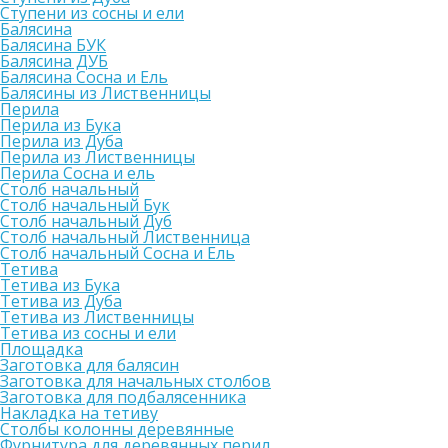
Ступени из сосны и ели
Балясина
Балясина БУК
Балясина ДУБ
Балясина Сосна и Ель
Балясины из Лиственницы
Перила
Перила из Бука
Перила из Дуба
Перила из Лиственницы
Перила Сосна и ель
Столб начальный
Столб начальный Бук
Столб начальный Дуб
Столб начальный Лиственница
Столб начальный Сосна и Ель
Тетива
Тетива из Бука
Тетива из Дуба
Тетива из Лиственницы
Тетива из сосны и ели
Площадка
Заготовка для балясин
Заготовка для начальных столбов
Заготовка для подбалясенника
Накладка на тетиву
Столбы колонны деревянные
Фурнитура для деревянных перил