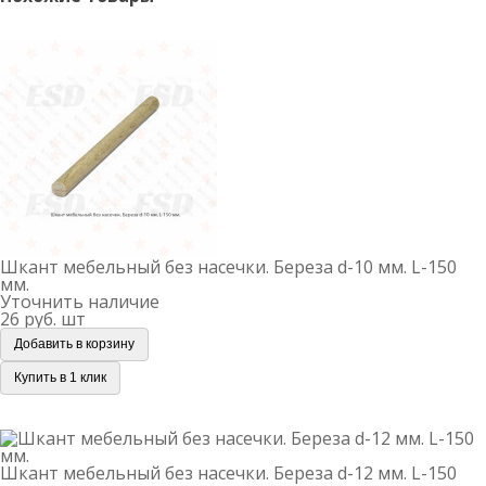
должны располагаться на ровной поверхности.
Москва, Новомосковский административный округ,
Шкант мебельный без насечки. Береза d-10 мм. L-150
мм.
район Коммунарка, улица Адмирала Корнилова, 88,
корп. 8. Перед приездом обязательно согласуйте время
с менеджером.
Шкант мебельный без насечки. Береза d-10 мм. L-150
мм.
Уточнить наличие
26 руб.
шт
Добавить в корзину
Купить в 1 клик
Шкант мебельный без насечки. Береза d-12 мм. L-150
мм.
Шкант мебельный без насечки. Береза d-12 мм. L-150