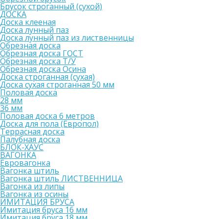
Брусок строганный (сухой)
ДОСКА
Доска клееная
Доска лунный паз
Доска лунный паз из лиственницы
Обрезная доска
Обрезная доска ГОСТ
Обрезная доска Т/У
Обрезная доска Осина
Доска строганная (сухая)
Доска сухая строганная 50 мм
Половая доска
28 мм
36 мм
Половая доска 6 метров
Доска для пола (Европол)
Террасная доска
Палубная доска
БЛОК-ХАУС
ВАГОНКА
Евровагонка
Вагонка штиль
Вагонка штиль ЛИСТВЕННИЦА
Вагонка из липы
Вагонка из осины
ИМИТАЦИЯ БРУСА
Имитация бруса 16 мм
Имитация бруса 18 мм