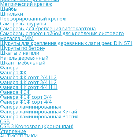
Метрический крепёж
Шайбы
Шпильки
Перфорированный крепеж
Саморезы, шурупы
Саморезы для крепления гипсокартона
Саморезы с прессшайбой для крепления листового
металла СММ
Шурупы для крепления деревянных лаг и реек DIN 571
Шурупы по бетону
Шкаты и нагели
Нагель деревянный
Шкант мебельный
Фанера
Фанера ФК
Фанера ФК сорт 2/4 Ш2
Фанера ФК сорт 3/4 Ш2
Фанера ФК сорт 4/4 НШ
Фанера ФСФ
Фанера ФСФ сорт 3/4
Фанера ФСФ сорт 4/4
Фанера ламинированная
Фанера ламинированная Китай
Фанера ламинированная Россия
OSB
OSB 3 Kronospan (Кроношпан)
Утепление
АНТИСЕПТИКИ