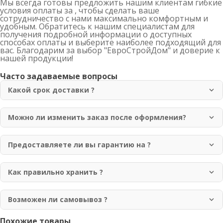
Мы всегда готовы предложить нашим клиентам гибкие
условия оплаты за , чтобы сделать ваше
сотрудничество с нами максимально комфортным и
удобным. Обратитесь к нашим специалистам для
получения подробной информации о доступных
способах оплаты и выберите наиболее подходящий для
вас. Благодарим за выбор "ЕвроСтройДом" и доверие к
нашей продукции!
Часто задаваемые вопросы
Какой срок доставки ?
Доставка осуществляется в течение 1-3 рабочих дней
по Москве и области. Для отдаленных регионов срок
Можно ли изменить заказ после оформления?
доставки может составлять до 7 рабочих дней.
Да, вы можете изменить заказ в течение 2 часов после
оформления. Для этого свяжитесь с нашим менеджером
Предоставляете ли вы гарантию на ?
по телефону +7 (499) 755-98-41.
Да, мы предоставляем гарантию 12 месяцев на всю
нашу продукцию. Гарантия покрывает
Как правильно хранить ?
производственные дефекты и нарушения качества
Рекомендуется хранить в сухом, хорошо
материалов.
проветриваемом помещении, защищенном от прямых
Возможен ли самовывоз ?
солнечных лучей и атмосферных осадков. Изделия
Да, самовывоз возможен с нашего склада по адресу:
Похожие товары