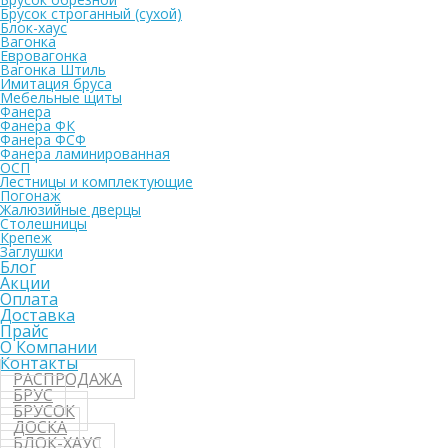
Брусок строганный (сухой)
Блок-хаус
Вагонка
Евровагонка
Вагонка Штиль
Имитация бруса
Мебельные щиты
Фанера
Фанера ФК
Фанера ФСФ
Фанера ламинированная
ОСП
Лестницы и комплектующие
Погонаж
Жалюзийные дверцы
Столешницы
Крепеж
Заглушки
Блог
Акции
Оплата
Доставка
Прайс
О Компании
Контакты
РАСПРОДАЖА
БРУС
БРУСОК
ДОСКА
БЛОК-ХАУС