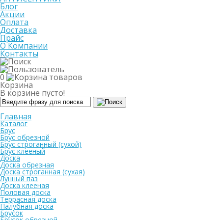
Блог
Акции
Оплата
Доставка
Прайс
О Компании
Контакты
0
Корзина
В корзине пусто!
Главная
Каталог
Брус
Брус обрезной
Брус строганный (сухой)
Брус клееный
Доска
Доска обрезная
Доска строганная (сухая)
Лунный паз
Доска клееная
Половая доска
Террасная доска
Палубная доска
Брусок
Брусок обрезной