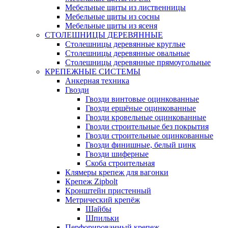
Мебельные щиты из лиственницы
Мебельные щиты из сосны
Мебельные щиты из ясеня
СТОЛЕШНИЦЫ ДЕРЕВЯННЫЕ
Столешницы деревянные круглые
Столешницы деревянные овальные
Столешницы деревянные прямоугольные
КРЕПЕЖНЫЕ СИСТЕМЫ
Анкерная техника
Гвозди
Гвозди винтовые оцинкованные
Гвозди ершёные оцинкованные
Гвозди кровельные оцинкованные
Гвозди строительные без покрытия
Гвозди строительные оцинкованные
Гвозди финишные, белый цинк
Гвозди шиферные
Скоба строительная
Клямеры крепеж для вагонки
Крепеж Zipbolt
Кронштейн пристенный
Метрический крепёж
Шайбы
Шпильки
Перфорированный крепеж