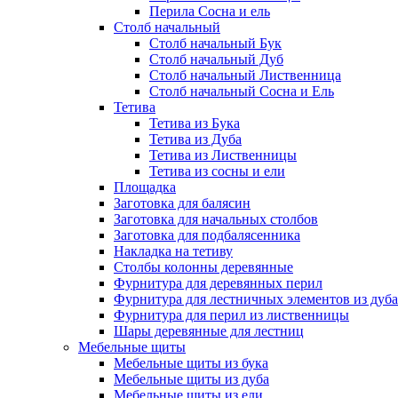
Перила Сосна и ель
Столб начальный
Столб начальный Бук
Столб начальный Дуб
Столб начальный Лиственница
Столб начальный Сосна и Ель
Тетива
Тетива из Бука
Тетива из Дуба
Тетива из Лиственницы
Тетива из сосны и ели
Площадка
Заготовка для балясин
Заготовка для начальных столбов
Заготовка для подбалясенника
Накладка на тетиву
Столбы колонны деревянные
Фурнитура для деревянных перил
Фурнитура для лестничных элементов из дуба
Фурнитура для перил из лиственницы
Шары деревянные для лестниц
Мебельные щиты
Мебельные щиты из бука
Мебельные щиты из дуба
Мебельные щиты из ели