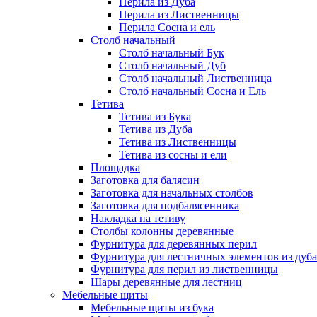
Перила из Дуба
Перила из Лиственницы
Перила Сосна и ель
Столб начальный
Столб начальный Бук
Столб начальный Дуб
Столб начальный Лиственница
Столб начальный Сосна и Ель
Тетива
Тетива из Бука
Тетива из Дуба
Тетива из Лиственницы
Тетива из сосны и ели
Площадка
Заготовка для балясин
Заготовка для начальных столбов
Заготовка для подбалясенника
Накладка на тетиву
Столбы колонны деревянные
Фурнитура для деревянных перил
Фурнитура для лестничных элементов из дуба
Фурнитура для перил из лиственницы
Шары деревянные для лестниц
Мебельные щиты
Мебельные щиты из бука