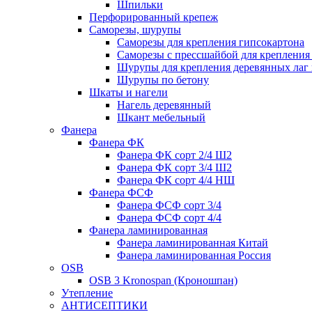
Шпильки
Перфорированный крепеж
Саморезы, шурупы
Саморезы для крепления гипсокартона
Саморезы с прессшайбой для креплени
Шурупы для крепления деревянных лаг 
Шурупы по бетону
Шкаты и нагели
Нагель деревянный
Шкант мебельный
Фанера
Фанера ФК
Фанера ФК сорт 2/4 Ш2
Фанера ФК сорт 3/4 Ш2
Фанера ФК сорт 4/4 НШ
Фанера ФСФ
Фанера ФСФ сорт 3/4
Фанера ФСФ сорт 4/4
Фанера ламинированная
Фанера ламинированная Китай
Фанера ламинированная Россия
OSB
OSB 3 Kronospan (Кроношпан)
Утепление
АНТИСЕПТИКИ