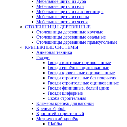
Мебельные щиты из дуба
Мебельные щиты из ели
Мебельные щиты из лиственницы
Мебельные щиты из сосны
Мебельные щиты из ясеня
СТОЛЕШНИЦЫ ДЕРЕВЯННЫЕ
Столешницы деревянные круглые
Столешницы деревянные овальные
Столешницы деревянные прямоугольные
КРЕПЕЖНЫЕ СИСТЕМЫ
Анкерная техника
Гвозди
Гвозди винтовые оцинкованные
Гвозди ершёные оцинкованные
Гвозди кровельные оцинкованные
Гвозди строительные без покрытия
Гвозди строительные оцинкованные
Гвозди финишные, белый цинк
Гвозди шиферные
Скоба строительная
Клямеры крепеж для вагонки
Крепеж Zipbolt
Кронштейн пристенный
Метрический крепёж
Шайбы